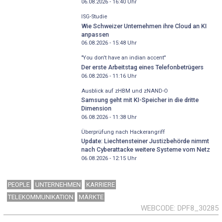
06.08.2026 - 16:40
Uhr
ISG-Studie
Wie Schweizer Unternehmen ihre Cloud an KI
anpassen
06.08.2026 - 15:48
Uhr
"You don't have an indian accent"
Der erste Arbeitstag eines Telefonbetrügers
06.08.2026 - 11:16
Uhr
Ausblick auf zHBM und zNAND-O
Samsung geht mit KI-Speicher in die dritte
Dimension
06.08.2026 - 11:38
Uhr
Überprüfung nach Hackerangriff
Update: Liechtensteiner Justizbehörde nimmt
nach Cyberattacke weitere Systeme vom Netz
06.08.2026 - 12:15
Uhr
PEOPLE
UNTERNEHMEN
KARRIERE
TELEKOMMUNIKATION
MÄRKTE
WEBCODE
DPF8_30285