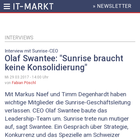
» NEWSLETTER
HEADER
MENU
Direkt
zum
Inhalt
INTERVIEWS
Interview mit Sunrise-CEO
Olaf Swantee: "Sunrise braucht
keine Konsolidierung"
Mi 29.03.2017 - 14:00
Uhr
von
Fabian Pöschl
Mit Markus Naef und Timm Degenhardt haben
wichtige Mitglieder die Sunrise-Geschäftsleitung
verlassen. CEO Olaf Swantee baute das
Leadership-Team um. Sunrise trete nun mutiger
auf, sagt Swantee. Ein Gespräch über Strategie,
Konkurrenz und das Spezielle am Schweizer