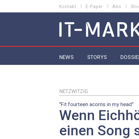
Direkt
Kontakt
E-Paper
Abo
Sho
HEADER
zum
MENU
Inhalt
MAIN NAVIGATION
NEWS
STORYS
DOSSIE
IoT
5G
NETZWITZIG
"Fit fourteen acorns in my head"
Secur
Wenn Eichh
EU-D
einen Song 