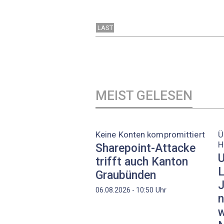
LAST
MEIST GELESEN
Keine Konten kompromittiert
Ü
H
Sharepoint-Attacke
U
trifft auch Kanton
L
Graubünden
J
Uhr
06.08.2026 - 10:50
n
w