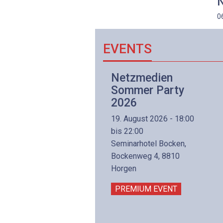
N
0
EVENTS
Netzwerk- und
Netzmedien
Internettechnologie
Sommer Party
Aufbaukurs
2026
(Präsenzkurs)
19. August 2026 - 18:00
8. November 2026 - 8:30
bis 22:00
is 17:00
Seminarhotel Bocken,
lltron AG
Bockenweg 4, 8810
intermättlistrasse 3
Horgen
506 Mägenwil
PREMIUM EVENT
PREMIUM EVENT