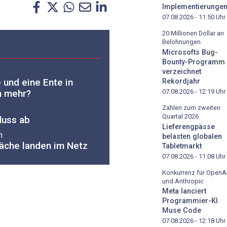
Implementierunge
07.08.2026 - 11:50
Uhr
20 Millionen Dollar an
Belohnungen
Microsofts Bug-
Bounty-Programm
verzeichnet
 und eine Ente in
Rekordjahr
07.08.2026 - 12:19
Uhr
n mehr?
Zahlen zum zweiten
Quartal 2026
luss ab
Lieferengpässe
n
belasten globalen
äche landen im Netz
Tabletmarkt
07.08.2026 - 11:08
Uhr
Konkurrenz für OpenA
und Anthropic
Meta lanciert
Programmier-KI
Muse Code
07.08.2026 - 12:18
Uhr