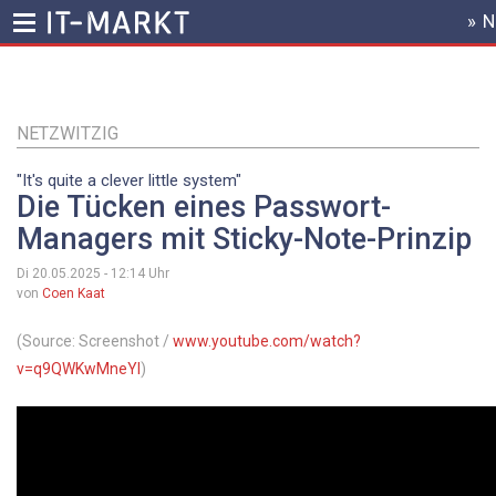
» 
HEADER
MENU
Direkt
zum
Inhalt
NETZWITZIG
"It's quite a clever little system"
Die Tücken eines Passwort-
Managers mit Sticky-Note-Prinzip
Di 20.05.2025 - 12:14
Uhr
von
Coen Kaat
(Source: Screenshot /
www.youtube.com/watch?
v=q9QWKwMneYI
)