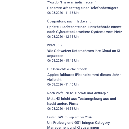
"You don't have an indian accent"
Der erste Arbeitstag eines Telefonbetrügers
06.08.2026 - 11:16
Uhr
Überprüfung nach Hackerangriff
Update: Liechtensteiner Justizbehörde nimmt
nach Cyberattacke weitere Systeme vom Netz
06.08.2026 - 12:15
Uhr
ISG-Studie
Wie Schweizer Unternehmen ihre Cloud an KI
anpassen
06.08.2026 - 15:48
Uhr
Die Gerüchteküche brodelt
Apples faltbares iPhone kommt dieses Jahr -
vielleicht
06.08.2026 - 11:40
Uhr
Nach Vorfällen bei OpenAI und Anthropic
Meta-KI bricht aus Testumgebung aus und
hackt andere Firma
06.08.2026 - 14:58
Uhr
Erster CAS im September 2026
Uni Freiburg und GS1 bringen Category
Management und KI zusammen