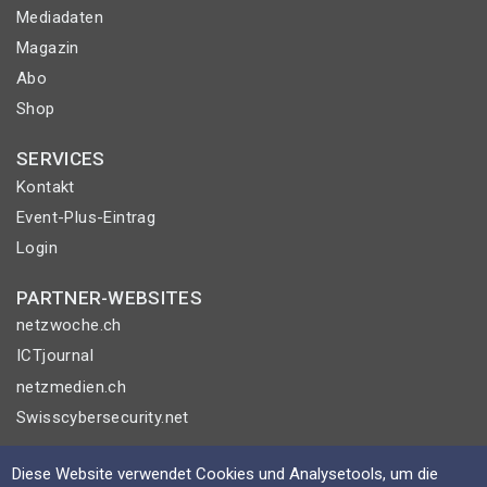
Mediadaten
Magazin
Abo
Shop
SERVICES
Kontakt
Event-Plus-Eintrag
Login
PARTNER-WEBSITES
netzwoche.ch
ICTjournal
netzmedien.ch
Swisscybersecurity.net
© NETZMEDIEN AG 2026
Diese Website verwendet Cookies und Analysetools, um die