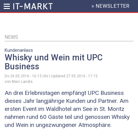
» NEWSLETTER
HEADER
MENU
Direkt
zum
Inhalt
NEWS
Kundenanlass
Whisky und Wein mit UPC
Business
Do 26.05.2016 - 16:13
Uhr | Updated
27.05.2016 - 17:15
von Marc Landis
An drei Erlebnistagen empfängt UPC Business
dieses Jahr langjährige Kunden und Partner. Am
ersten Event im Waldhotel am See in St. Moritz
nahmen rund 60 Gäste teil und genossen Whisky
und Wein in ungezwungener Atmosphäre.