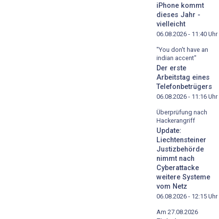
iPhone kommt
dieses Jahr -
vielleicht
06.08.2026 - 11:40
Uhr
"You don't have an
indian accent"
Der erste
Arbeitstag eines
Telefonbetrügers
06.08.2026 - 11:16
Uhr
Überprüfung nach
Hackerangriff
Update:
Liechtensteiner
Justizbehörde
nimmt nach
Cyberattacke
weitere Systeme
vom Netz
06.08.2026 - 12:15
Uhr
Am 27.08.2026