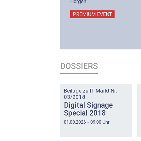
intermättlistrasse 3
Horgen
506 Mägenwil
PREMIUM EVENT
PREMIUM EVENT
DOSSIERS
DOSSIER
Beilage zu IT-Markt Nr.
03/2018
Digital Signage
Special 2018
01.08.2026 - 09:00 Uhr