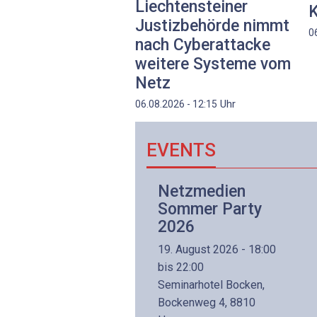
Liechtensteiner
K
Justizbehörde nimmt
0
nach Cyberattacke
weitere Systeme vom
Netz
Uhr
06.08.2026 - 12:15
EVENTS
Netzwerk- und
Netzmedien
Internettechnologie
Sommer Party
Aufbaukurs
2026
(Präsenzkurs)
19. August 2026 - 18:00
8. November 2026 - 8:30
bis 22:00
is 17:00
Seminarhotel Bocken,
lltron AG
Bockenweg 4, 8810