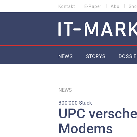
Direkt
Kontakt
E-Paper
Abo
Sho
HEADER
zum
MENU
Inhalt
MAIN NAVIGATION
NEWS
STORYS
DOSSIE
IoT
5G
NEWS
300'000 Stück
Secur
UPC versche
EU-D
Modems