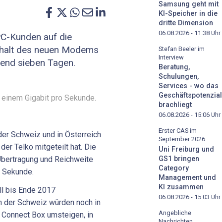
Samsung geht mit
KI-Speicher in die
dritte Dimension
06.08.2026 - 11:38
Uhr
PC-Kunden auf die
rhalt des neuen Modems
Stefan Beeler im
Interview
rend sieben Tagen.
Beratung,
Schulungen,
Services - wo das
Geschäftspotenzial
u einem Gigabit pro Sekunde.
brachliegt
06.08.2026 - 15:06
Uhr
Erster CAS im
der Schweiz und in Österreich
September 2026
er Telko mitgeteilt hat. Die
Uni Freiburg und
bertragung und Reichweite
GS1 bringen
Category
o Sekunde.
Management und
KI zusammen
ll bis Ende 2017
06.08.2026 - 15:03
Uhr
n der Schweiz würden noch in
Angebliche
 Connect Box umsteigen, in
Nachrichten