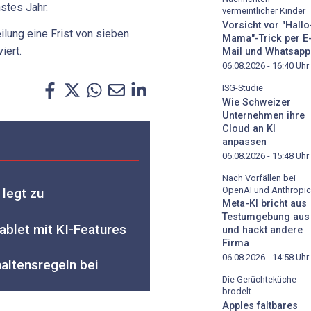
stes Jahr.
vermeintlicher Kinder
Vorsicht vor "Hallo
lung eine Frist von sieben
Mama"-Trick per E
iert.
Mail und Whatsapp
06.08.2026 - 16:40
Uhr
ISG-Studie
Wie Schweizer
Unternehmen ihre
Cloud an KI
anpassen
06.08.2026 - 15:48
Uhr
Nach Vorfällen bei
OpenAI und Anthropic
legt zu
Meta-KI bricht aus
Testumgebung aus
ablet mit KI-Features
und hackt andere
Firma
06.08.2026 - 14:58
Uhr
altensregeln bei
Die Gerüchteküche
brodelt
Apples faltbares