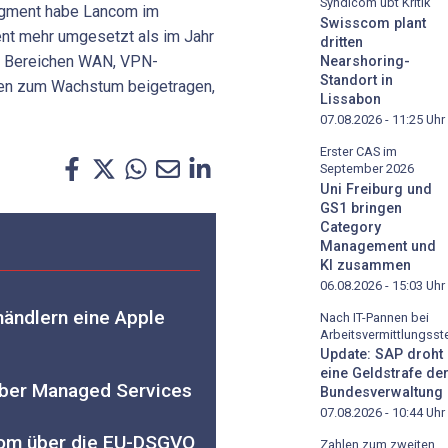
Syndicom übt Kritik
egment habe Lancom im
Swisscom plant
nt mehr umgesetzt als im Jahr
dritten
n Bereichen WAN, VPN-
Nearshoring-
Standort in
ten zum Wachstum beigetragen,
Lissabon
07.08.2026 - 11:25
Uhr
Erster CAS im
September 2026
Uni Freiburg und
GS1 bringen
Category
Management und
KI zusammen
06.08.2026 - 15:03
Uhr
händlern eine Apple
Nach IT-Pannen bei
Arbeitsvermittlungsste
Update: SAP droht
eine Geldstrafe de
über Managed Services
Bundesverwaltung
07.08.2026 - 10:44
Uhr
ncom über die EU-DSGVO
Zahlen zum zweiten