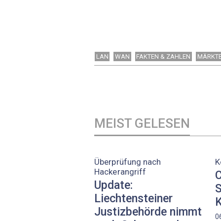
LAN
WAN
FAKTEN & ZAHLEN
MÄRKT
MEIST GELESEN
Überprüfung nach
K
Hackerangriff
C
Update:
S
Liechtensteiner
K
Justizbehörde nimmt
0