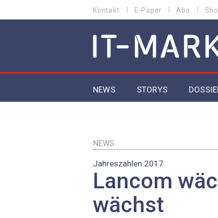
Direkt
Kontakt
E-Paper
Abo
Sho
HEADER
zum
MENU
Inhalt
MAIN NAVIGATION
NEWS
STORYS
DOSSIE
IoT
5G
NEWS
Jahreszahlen 2017
Secur
Lancom wäc
EU-D
wächst