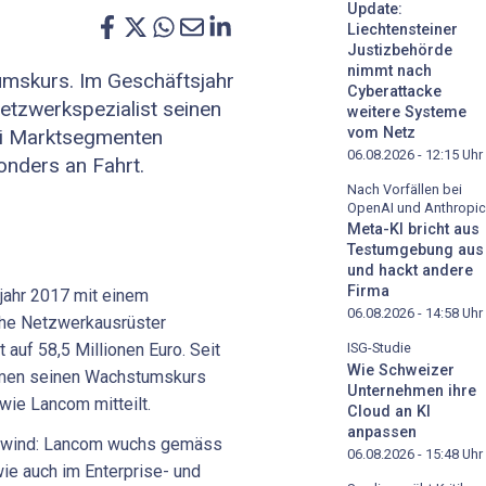
Update:
Liechtensteiner
Justizbehörde
nimmt nach
umskurs. Im Geschäftsjahr
Cyberattacke
etzwerkspezialist seinen
weitere Systeme
vom Netz
ei Marktsegmenten
06.08.2026 - 12:15
Uhr
nders an Fahrt.
Nach Vorfällen bei
OpenAI und Anthropic
Meta-KI bricht aus
Testumgebung aus
und hackt andere
Firma
jahr 2017 mit einem
06.08.2026 - 14:58
Uhr
che Netzwerkausrüster
 auf 58,5 Millionen Euro. Seit
ISG-Studie
Wie Schweizer
hmen seinen Wachstumskurs
Unternehmen ihre
 wie Lancom mitteilt.
Cloud an KI
anpassen
ufwind: Lancom wuchs gemäss
06.08.2026 - 15:48
Uhr
ie auch im Enterprise- und