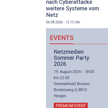
nach Cyberattacke
weitere Systeme vom
Netz
Uhr
06.08.2026 - 12:15
EVENTS
Netzwerk- und
Netzmedien
Internettechnologie
Sommer Party
Aufbaukurs
2026
(Präsenzkurs)
19. August 2026 - 18:00
8. November 2026 - 8:30
bis 22:00
is 17:00
Seminarhotel Bocken,
lltron AG
Bockenweg 4, 8810
intermättlistrasse 3
Horgen
506 Mägenwil
PREMIUM EVENT