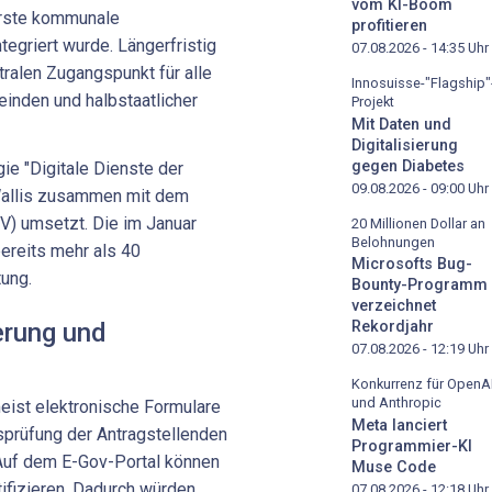
vom KI-Boom
 erste kommunale
profitieren
ntegriert wurde. Längerfristig
07.08.2026 - 14:35
Uhr
tralen Zugangspunkt für alle
Innosuisse-"Flagship"
inden und halbstaatlicher
Projekt
Mit Daten und
Digitalisierung
gegen Diabetes
gie "Digitale Dienste der
09.08.2026 - 09:00
Uhr
 Wallis zusammen mit dem
V) umsetzt. Die im Januar
20 Millionen Dollar an
Belohnungen
ereits mehr als 40
Microsofts Bug-
ung.
Bounty-Programm
verzeichnet
ierung und
Rekordjahr
07.08.2026 - 12:19
Uhr
Konkurrenz für OpenA
und Anthropic
meist elektronische Formulare
Meta lanciert
sprüfung der Antragstellenden
Programmier-KI
. Auf dem E-Gov-Portal können
Muse Code
tifizieren. Dadurch würden
07.08.2026 - 12:18
Uhr