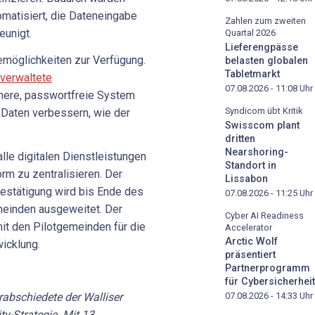
matisiert, die Dateneingabe
Zahlen zum zweiten
eunigt.
Quartal 2026
Lieferengpässe
möglichkeiten zur Verfügung.
belasten globalen
Tabletmarkt
verwaltete
07.08.2026 - 11:08
Uhr
chere, passwortfreie System
Syndicom übt Kritik
Daten verbessern, wie der
Swisscom plant
dritten
Nearshoring-
alle digitalen Dienstleistungen
Standort in
orm zu zentralisieren. Der
Lissabon
estätigung wird bis Ende des
07.08.2026 - 11:25
Uhr
meinden ausgeweitet. Der
Cyber AI Readiness
it den Pilotgemeinden für die
Accelerator
Arctic Wolf
icklung.
präsentiert
Partnerprogramm
für Cybersicherheit
rabschiedete der Walliser
07.08.2026 - 14:33
Uhr
ty-Strategie. Mit 13