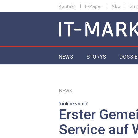
Direkt
Kontakt
E-Paper
Abo
Sho
HEADER
zum
MENU
Inhalt
MAIN NAVIGATION
NEWS
STORYS
DOSSIE
IoT
5G
NEWS
"online.vs.ch"
Secur
Erster Geme
EU-D
Service auf W