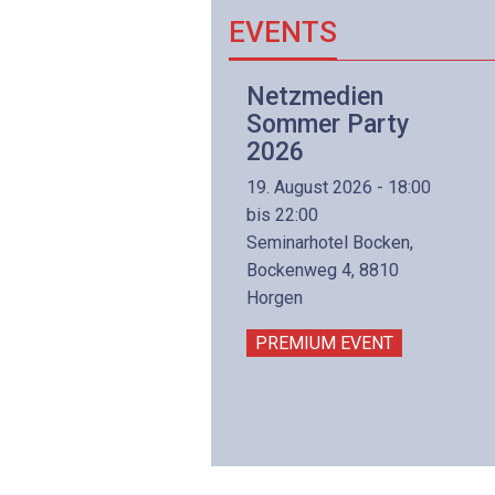
EVENTS
Netzwerk- und
Netzmedien
Internettechnologie
Sommer Party
Aufbaukurs
2026
(Präsenzkurs)
19. August 2026 - 18:00
8. November 2026 - 8:30
bis 22:00
is 17:00
Seminarhotel Bocken,
lltron AG
Bockenweg 4, 8810
intermättlistrasse 3
Horgen
506 Mägenwil
PREMIUM EVENT
PREMIUM EVENT