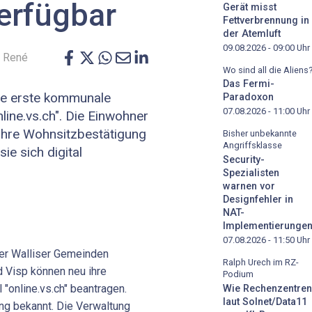
erfügbar
Gerät misst
Fettverbrennung in
der Atemluft
09.08.2026 - 09:00
Uhr
: René
Wo sind all die Aliens
Das Fermi-
ine erste kommunale
Paradoxon
07.08.2026 - 11:00
Uhr
nline.vs.ch". Die Einwohner
ihre Wohnsitzbestätigung
Bisher unbekannte
Angriffsklasse
ie sich digital
Security-
Spezialisten
warnen vor
Designfehler in
NAT-
Implementierunge
07.08.2026 - 11:50
Uhr
er Walliser Gemeinden
Ralph Urech im RZ-
 Visp können neu ihre
Podium
"online.vs.ch" beantragen.
Wie Rechenzentren
laut Solnet/Data11
ung bekannt. Die Verwaltung