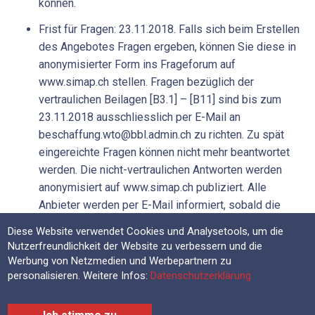
können.
Frist für Fragen: 23.11.2018. Falls sich beim Erstellen
des Angebotes Fragen ergeben, können Sie diese in
anonymisierter Form ins Frageforum auf
www.simap.ch stellen. Fragen bezüglich der
vertraulichen Beilagen [B3.1] – [B11] sind bis zum
23.11.2018 ausschliesslich per E-Mail an
beschaffung.wto@bbl.admin.ch zu richten. Zu spät
eingereichte Fragen können nicht mehr beantwortet
werden. Die nicht-vertraulichen Antworten werden
anonymisiert auf www.simap.ch publiziert. Alle
Anbieter werden per E-Mail informiert, sobald die
Antworten auf www.simap.ch publiziert sind. Die
Diese Website verwendet Cookies und Analysetools, um die
Antworten zu den vertraulichen Beilagen werden allen
Nutzerfreundlichkeit der Website zu verbessern und die
Anbietern, welche die Vertraulichkeitserklärung
Werbung von Netzmedien und Werbepartnern zu
(Anhang 6 [A6]) unterzeichnet und eingereicht haben,
personalisieren. Weitere Infos:
Datenschutzerklärung
anonymisiert per E-Mail zugestellt. Abgabetermin:
14.1.2019. Bemerkung zur Einreichung der Angebote: