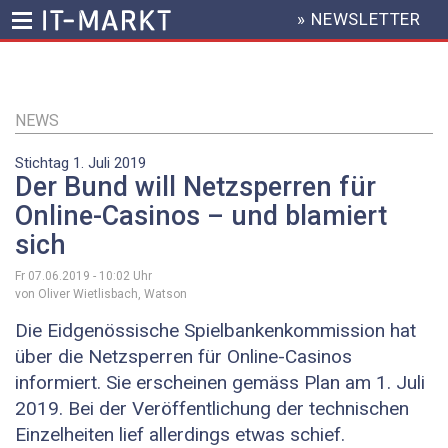
» NEWSLETTER
HEADER
MENU
Direkt
zum
Inhalt
NEWS
Stichtag 1. Juli 2019
Der Bund will Netzsperren für
Online-Casinos – und blamiert
sich
Fr 07.06.2019 - 10:02
Uhr
von Oliver Wietlisbach, Watson
Die Eidgenössische Spielbankenkommission hat
über die Netzsperren für Online-Casinos
informiert. Sie erscheinen gemäss Plan am 1. Juli
2019. Bei der Veröffentlichung der technischen
Einzelheiten lief allerdings etwas schief.