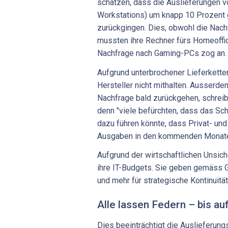
schätzen, dass die Auslieferungen v
Workstations) um knapp 10 Prozent
zurückgingen. Dies, obwohl die Nachf
mussten ihre Rechner fürs Homeoffic
Nachfrage nach Gaming-PCs zog an.
Aufgrund unterbrochener Lieferkette
Hersteller nicht mithalten. Ausserde
Nachfrage bald zurückgehen, schreib
denn "viele befürchten, dass das Sc
dazu führen könnte, dass Privat- un
Ausgaben in den kommenden Monaten
Aufgrund der wirtschaftlichen Unsich
ihre IT-Budgets. Sie geben gemäss G
und mehr für strategische Kontinuitä
Alle lassen Federn – bis auf
Dies beeinträchtigt die Auslieferung