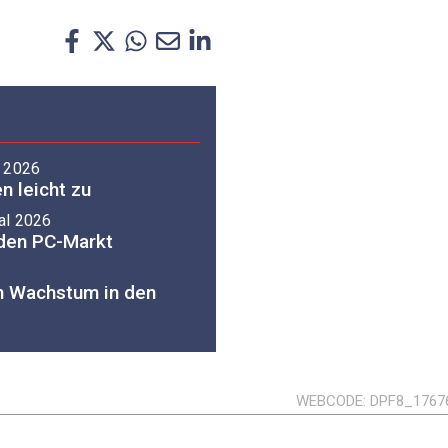
l 2026
 leicht zu
al 2026
den PC-Markt
m Wachstum in den
WEBCODE
DPF8_1767