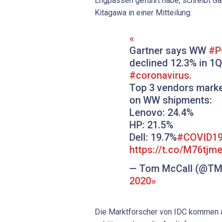
Engpässen geführt habe, schreibt Ga
Kitagawa in einer Mitteilung.
Gartner says WW
#P
declined 12.3% in 1
#coronavirus
.
Top 3 vendors mark
on WW shipments:
Lenovo: 24.4%
HP: 21.5%
Dell: 19.7%
#COVID1
https://t.co/M76tjm
— Tom McCall (@TM
2020
Die Marktforscher von IDC kommen au