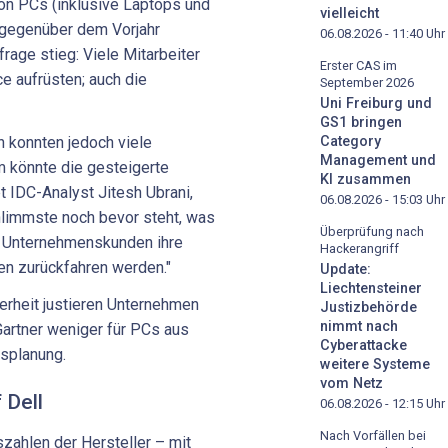
on PCs (inklusive Laptops und
vielleicht
 gegenüber dem Vorjahr
06.08.2026 - 11:40
Uhr
rage stieg: Viele Mitarbeiter
Erster CAS im
e aufrüsten; auch die
September 2026
Uni Freiburg und
GS1 bringen
n konnten jedoch viele
Category
Management und
m könnte die gesteigerte
KI zusammen
t IDC-Analyst Jitesh Ubrani,
06.08.2026 - 15:03
Uhr
hlimmste noch bevor steht, was
Überprüfung nach
d Unternehmenskunden ihre
Hackerangriff
 zurückfahren werden."
Update:
Liechtensteiner
erheit justieren Unternehmen
Justizbehörde
nimmt nach
artner weniger für PCs aus
Cyberattacke
tsplanung.
weitere Systeme
vom Netz
 Dell
06.08.2026 - 12:15
Uhr
Nach Vorfällen bei
szahlen der Hersteller – mit