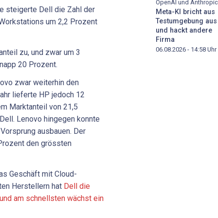
OpenAI und Anthropic
 steigerte Dell die Zahl der
Meta-KI bricht aus
Workstations um 2,2 Prozent
Testumgebung aus
und hackt andere
Firma
06.08.2026 - 14:58
Uhr
teil zu, und zwar um 3
knapp 20 Prozent.
novo zwar weiterhin den
ahr lieferte HP jedoch 12
em Marktanteil von 21,5
 Dell. Lenovo hingegen konnte
 Vorsprung ausbauen. Der
 Prozent den grössten
s Geschäft mit Cloud-
ten Herstellern hat
Dell die
 und am schnellsten wächst ein