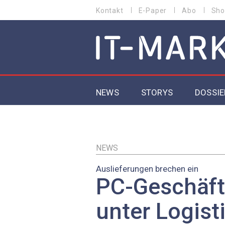
Direkt
Kontakt
E-Paper
Abo
Sho
HEADER
zum
MENU
Inhalt
MAIN NAVIGATION
NEWS
STORYS
DOSSIE
IoT
5G
NEWS
Auslieferungen brechen ein
Secur
PC-Geschäft 
EU-D
unter Logist