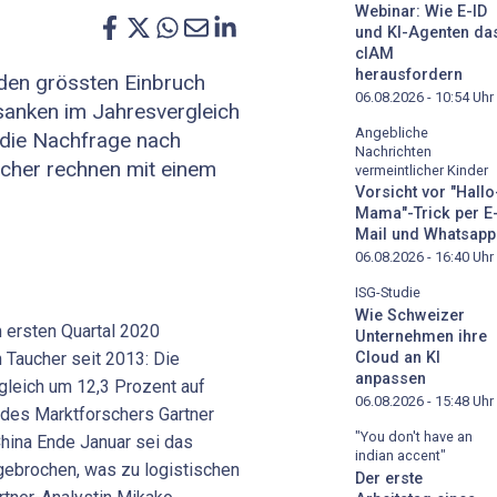
Webinar: Wie E-ID
und KI-Agenten da
cIAM
herausfordern
 den grössten Einbruch
06.08.2026 - 10:54
Uhr
 sanken im Jahresvergleich
Angebliche
die Nachfrage nach
Nachrichten
cher rechnen mit einem
vermeintlicher Kinder
Vorsicht vor "Hallo
Mama"-Trick per E
Mail und Whatsapp
06.08.2026 - 16:40
Uhr
ISG-Studie
Wie Schweizer
 ersten Quartal 2020
Unternehmen ihre
 Taucher seit 2013: Die
Cloud an KI
anpassen
gleich um 12,3 Prozent auf
06.08.2026 - 15:48
Uhr
n des Marktforschers Gartner
"You don't have an
hina Ende Januar sei das
indian accent"
gebrochen, was zu logistischen
Der erste