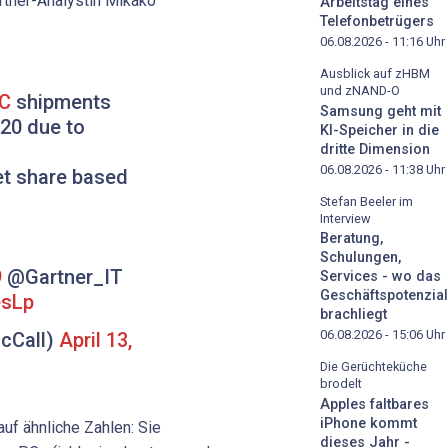
rtner-Analystin Mikako
Arbeitstag eines
Telefonbetrügers
06.08.2026 - 11:16
Uhr
Ausblick auf zHBM
und zNAND-O
C
shipments
Samsung geht mit
Q20 due to
KI-Speicher in die
dritte Dimension
06.08.2026 - 11:38
Uhr
et share based
Stefan Beeler im
Interview
Beratung,
Schulungen,
9
@Gartner_IT
Services - wo das
Geschäftspotenzial
esLp
brachliegt
06.08.2026 - 15:06
Uhr
cCall)
April 13,
Die Gerüchteküche
brodelt
Apples faltbares
iPhone kommt
f ähnliche Zahlen: Sie
dieses Jahr -