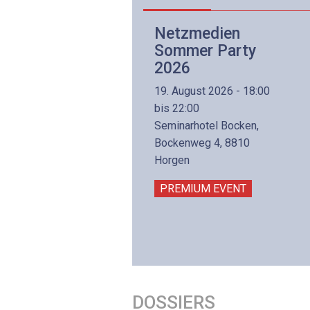
Netzwerk- und
Netzmedien
Internettechnologie
Sommer Party
Aufbaukurs
2026
(Präsenzkurs)
19. August 2026 - 18:00
8. November 2026 - 8:30
bis 22:00
is 17:00
Seminarhotel Bocken,
lltron AG
Bockenweg 4, 8810
intermättlistrasse 3
Horgen
506 Mägenwil
PREMIUM EVENT
PREMIUM EVENT
DOSSIERS