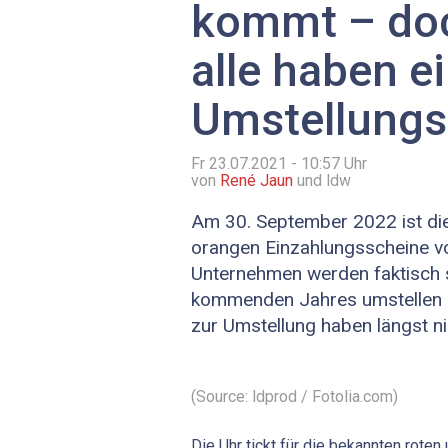
kommt – doc
alle haben e
Umstellungs
Fr 23.07.2021 - 10:57
Uhr
von
René Jaun
und ldw
Am 30. September 2022 ist die
orangen Einzahlungsscheine v
Unternehmen werden faktisch
kommenden Jahres umstellen 
zur Umstellung haben längst nic
(Source: ldprod / Fotolia.com)
Die Uhr tickt für die bekannten rote