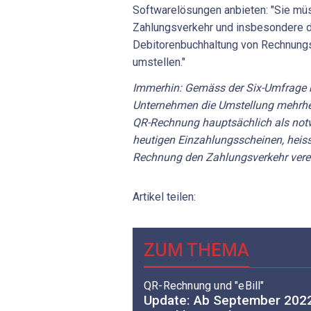
Softwarelösungen anbieten: "Sie mü
Zahlungsverkehr und insbesondere d
Debitorenbuchhaltung von Rechnungss
umstellen."
Immerhin:
Gemäss
der
Six-Umfrage
Unternehmen
die
Umstellung
mehrhe
QR-Rechnung
hauptsächlich
als
not
heutigen
Einzahlungsscheinen,
heiss
Rechnung
den
Zahlungsverkehr
ver
Artikel teilen:
ZUM THEMA
QR-Rechnung und "eBill"
Update: Ab September 2022 