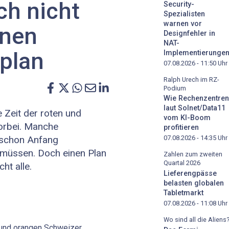
h nicht
Security-
Spezialisten
warnen vor
inen
Designfehler in
NAT-
plan
Implementierunge
07.08.2026 - 11:50
Uhr
Ralph Urech im RZ-
Podium
Wie Rechenzentren
laut Solnet/Data11
 Zeit der roten und
vom KI-Boom
orbei. Manche
profitieren
 schon Anfang
07.08.2026 - 14:35
Uhr
müssen. Doch einen Plan
Zahlen zum zweiten
Quartal 2026
ht alle.
Lieferengpässe
belasten globalen
Tabletmarkt
07.08.2026 - 11:08
Uhr
Wo sind all die Aliens
n und orangen Schweizer