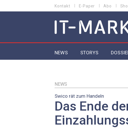
Direkt
Kontakt
E-Paper
Abo
Sho
HEADER
zum
MENU
Inhalt
MAIN NAVIGATION
NEWS
STORYS
DOSSIE
IoT
5G
NEWS
Swico rät zum Handeln
Secur
Das Ende der
EU-D
Einzahlungs