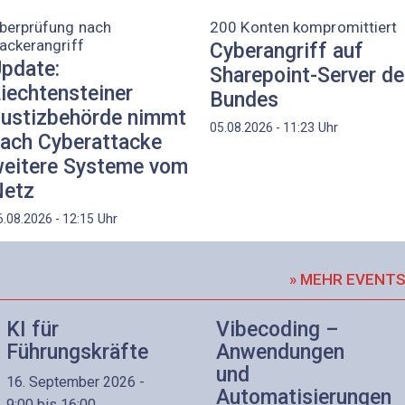
berprüfung nach
200 Konten kompromittiert
ackerangriff
Cyberangriff auf
pdate:
Sharepoint-Server d
iechtensteiner
Bundes
ustizbehörde nimmt
Uhr
05.08.2026 - 11:23
ach Cyberattacke
eitere Systeme vom
etz
Uhr
6.08.2026 - 12:15
» MEHR EVENT
KI für
Vibecoding –
Führungskräfte
Anwendungen
und
16. September 2026 -
Automatisierungen
9:00 bis 16:00