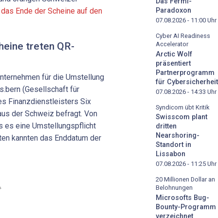
Das Fermi-
 das Ende der Scheine auf den
Paradoxon
07.08.2026 - 11:00
Uhr
Cyber AI Readiness
heine treten QR-
Accelerator
Arctic Wolf
präsentiert
Partnerprogramm
nternehmen für die Umstellung
für Cybersicherheit
s.bern (Gesellschaft für
07.08.2026 - 14:33
Uhr
es Finanzdienstleisters Six
Syndicom übt Kritik
aus der Schweiz befragt. Von
Swisscom plant
 es eine Umstellungspflicht
dritten
Nearshoring-
gten kannten das Enddatum der
Standort in
Lissabon
07.08.2026 - 11:25
Uhr
20 Millionen Dollar an
Belohnungen
Microsofts Bug-
Bounty-Programm
verzeichnet