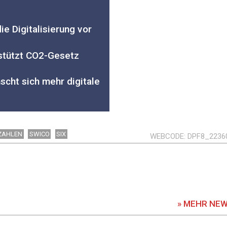
ie Digitalisierung vor
rstützt CO2-Gesetz
cht sich mehr digitale
ZAHLEN
SWICO
SIX
WEBCODE
DPF8_2236
» MEHR NE