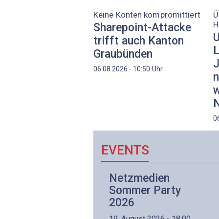
Keine Konten kompromittiert
Ü
H
Sharepoint-Attacke
U
trifft auch Kanton
L
Graubünden
J
Uhr
06.08.2026 - 10:50
n
w
N
0
EVENTS
Netzwerk- und
Netzmedien
Internettechnologie
Sommer Party
Aufbaukurs
2026
(Präsenzkurs)
19. August 2026 - 18:00