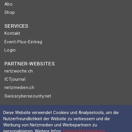
Abo
Shop
SERVICES
Kontakt
Event-Plus-Eintrag
Login
PARTNER-WEBSITES
netzwoche.ch
ICTjournal
netzmedien.ch
Swisscybersecurity.net
© NETZMEDIEN AG 2026
Diese Website verwendet Cookies und Analysetools, um die
Impressum
Nutzerfreundlichkeit der Website zu verbessern und die
Werbung von Netzmedien und Werbepartnern zu
AGB
personalisieren. Weitere Infos:
Datenschutzerklärung