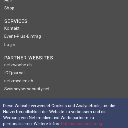
Shop
SERVICES
Kontakt
Event-Plus-Eintrag
Login
PARTNER-WEBSITES
netzwoche.ch
ICTjournal
netzmedien.ch
Swisscybersecurity.net
© NETZMEDIEN AG 2026
Diese Website verwendet Cookies und Analysetools, um die
Impressum
Nutzerfreundlichkeit der Website zu verbessern und die
AGB
Werbung von Netzmedien und Werbepartnern zu
personalisieren. Weitere Infos:
Datenschutzerklärung
Nutzungsbestimmungen