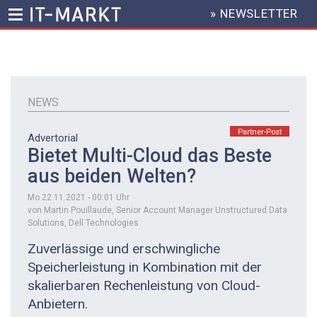
» NEWSLETTER
HEADER
MENU
Direkt
zum
Inhalt
NEWS
Partner-Post
Advertorial
Bietet Multi-Cloud das Beste
aus beiden Welten?
Mo 22.11.2021 - 00:01
Uhr
von Martin Pouillaude, Senior Account Manager Unstructured Data
Solutions, Dell Technologies
Zuverlässige und erschwingliche
Speicherleistung in Kombination mit der
skalierbaren Rechenleistung von Cloud-
Anbietern.