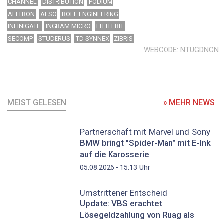
CHANNEL
DISTRIBUTION
PODIUM
ALLTRON
ALSO
BOLL ENGINEERING
INFINIGATE
INGRAM MICRO
LITTLEBIT
SECOMP
STUDERUS
TD SYNNEX
ZIBRIS
WEBCODE
NTUGDNCN
MEIST GELESEN
» MEHR NEWS
Partnerschaft mit Marvel und Sony
BMW bringt "Spider-Man" mit E-Ink
auf die Karosserie
Uhr
05.08.2026 - 15:13
Umstrittener Entscheid
Update: VBS erachtet
Lösegeldzahlung von Ruag als