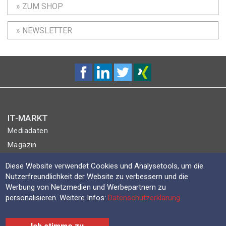
» ZUM SHOP
» NEWSLETTER
IT-MARKT
Mediadaten
Magazin
Abo
Diese Website verwendet Cookies und Analysetools, um die
Shop
Nutzerfreundlichkeit der Website zu verbessern und die
Werbung von Netzmedien und Werbepartnern zu
SERVICES
personalisieren. Weitere Infos:
Datenschutzerklärung
Kontakt
Event-Plus-Eintrag