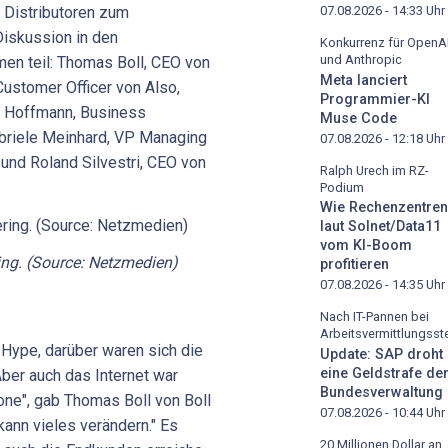
07.08.2026 - 14:33
Uhr
 Distributoren zum
Diskussion in den
Konkurrenz für OpenA
und Anthropic
en teil: Thomas Boll, CEO von
Meta lanciert
Customer Officer von Also,
Programmier-KI
an Hoffmann, Business
Muse Code
briele Meinhard, VP Managing
07.08.2026 - 12:18
Uhr
und Roland Silvestri, CEO von
Ralph Urech im RZ-
Podium
Wie Rechenzentren
laut Solnet/Data11
vom KI-Boom
ing. (Source: Netzmedien)
profitieren
07.08.2026 - 14:35
Uhr
Nach IT-Pannen bei
Arbeitsvermittlungsste
 Hype, darüber waren sich die
Update: SAP droht
eine Geldstrafe de
ber auch das Internet war
Bundesverwaltung
ne", gab Thomas Boll von Boll
07.08.2026 - 10:44
Uhr
ann vieles verändern." Es
20 Millionen Dollar an