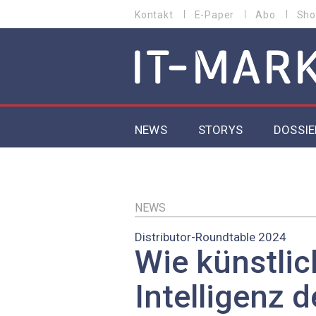
Direkt
Kontakt
E-Paper
Abo
Sho
HEADER
zum
MENU
Inhalt
MAIN NAVIGATION
NEWS
STORYS
DOSSIE
IoT
5G
NEWS
Distributor-Roundtable 2024
Secur
Wie künstlic
EU-D
Intelligenz 