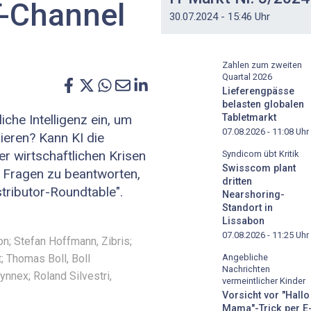
T-Channel
30.07.2024 - 15:46 Uhr
Zahlen zum zweiten
Quartal 2026
Lieferengpässe
belasten globalen
Tabletmarkt
iche Intelligenz ein, um
07.08.2026 - 11:08
Uhr
ieren? Kann KI die
r wirtschaftlichen Krisen
Syndicom übt Kritik
Swisscom plant
 Fragen zu beantworten,
dritten
tributor-Roundtable".
Nearshoring-
Standort in
Lissabon
07.08.2026 - 11:25
Uhr
ron; Stefan Hoffmann, Zibris;
; Thomas Boll, Boll
Angebliche
Nachrichten
ynnex; Roland Silvestri,
vermeintlicher Kinder
Vorsicht vor "Hallo
Mama"-Trick per E