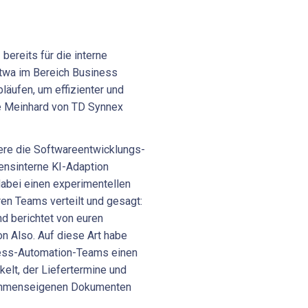
 bereits für die interne
twa im Bereich Business
läufen, um effizienter und
le Meinhard von TD Synnex
ere die Softwareentwicklungs-
ensinterne KI-Adaption
dabei einen experimentellen
en Teams verteilt und gesagt:
nd berichtet von euren
on Also. Auf diese Art habe
zess-Automation-Teams einen
kelt, der Liefertermine und
nehmenseigenen Dokumenten