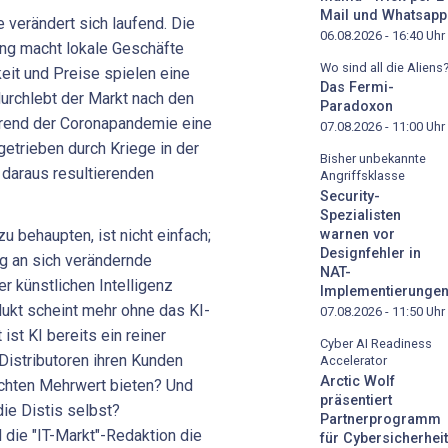
Mail und Whatsapp
 verändert sich laufend. Die
06.08.2026 - 16:40
Uhr
ung macht lokale Geschäfte
Wo sind all die Aliens
eit und Preise spielen eine
Das Fermi-
rchlebt der Markt nach den
Paradoxon
rend der Coronapandemie eine
07.08.2026 - 11:00
Uhr
getrieben durch Kriege in der
Bisher unbekannte
daraus resultierenden
Angriffsklasse
Security-
Spezialisten
warnen vor
zu behaupten, ist nicht einfach;
Designfehler in
g an sich verändernde
NAT-
r künstlichen Intelligenz
Implementierunge
dukt scheint mehr ohne das KI-
07.08.2026 - 11:50
Uhr
st KI bereits ein reiner
Cyber AI Readiness
istributoren ihren Kunden
Accelerator
Arctic Wolf
echten Mehrwert bieten? Und
präsentiert
die Distis selbst?
Partnerprogramm
 die "IT-Markt"-Redaktion die
für Cybersicherheit