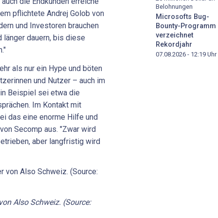
e auch die Endkunden erreiche
Belohnungen
Dem pflichtete Andrej Golob von
Microsofts Bug-
ldern und Investoren brauchen
Bounty-Programm
verzeichnet
d länger dauern, bis diese
Rekordjahr
."
07.08.2026 - 12:19
Uhr
ehr als nur ein Hype und böten
utzerinnen und Nutzer – auch im
in Beispiel sei etwa die
prächen. Im Kontakt mit
ei das eine enorme Hilfe und
ri von Secomp aus. "Zwar wird
etrieben, aber langfristig wird
 von Also Schweiz. (Source: