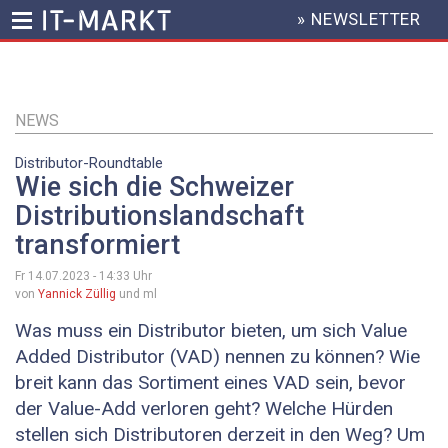
» NEWSLETTER
HEADER
MENU
Direkt
zum
Inhalt
NEWS
Distributor-Roundtable
Wie sich die Schweizer
Distributionslandschaft
transformiert
Fr 14.07.2023 - 14:33
Uhr
von
Yannick Züllig
und ml
Was muss ein Distributor bieten, um sich Value
Added Distributor (VAD) nennen zu können? Wie
breit kann das Sortiment eines VAD sein, bevor
der Value-Add verloren geht? Welche Hürden
stellen sich Distributoren derzeit in den Weg? Um