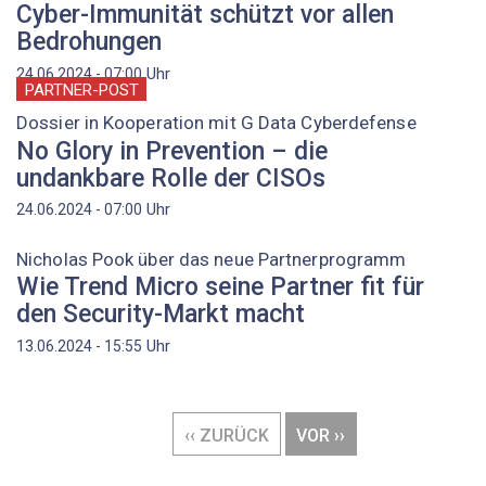
Cyber-Immunität schützt vor allen
Bedrohungen
Uhr
24.06.2024 - 07:00
PARTNER-POST
Dossier in Kooperation mit G Data Cyberdefense
No Glory in Prevention – die
undankbare Rolle der CISOs
Uhr
24.06.2024 - 07:00
Nicholas Pook über das neue Partnerprogramm
Wie Trend Micro seine Partner fit für
den Security-Markt macht
Uhr
13.06.2024 - 15:55
Seitennummerierung
VORHERIGE
‹‹ ZURÜCK
NÄCHSTE
VOR ››
SEITE
SEITE