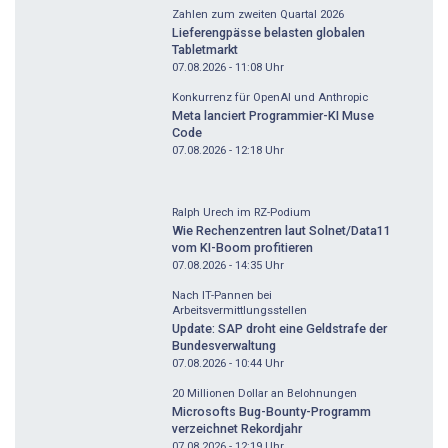
Zahlen zum zweiten Quartal 2026
Lieferengpässe belasten globalen
Tabletmarkt
07.08.2026 - 11:08
Uhr
Konkurrenz für OpenAI und Anthropic
Meta lanciert Programmier-KI Muse
Code
07.08.2026 - 12:18
Uhr
Ralph Urech im RZ-Podium
Wie Rechenzentren laut Solnet/Data11
vom KI-Boom profitieren
07.08.2026 - 14:35
Uhr
Nach IT-Pannen bei
Arbeitsvermittlungsstellen
Update: SAP droht eine Geldstrafe der
Bundesverwaltung
07.08.2026 - 10:44
Uhr
20 Millionen Dollar an Belohnungen
Microsofts Bug-Bounty-Programm
verzeichnet Rekordjahr
07.08.2026 - 12:19
Uhr