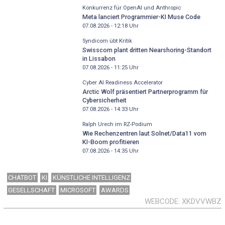
Konkurrenz für OpenAI und Anthropic
Meta lanciert Programmier-KI Muse Code
07.08.2026 - 12:18
Uhr
Syndicom übt Kritik
Swisscom plant dritten Nearshoring-Standort
in Lissabon
07.08.2026 - 11:25
Uhr
Cyber AI Readiness Accelerator
Arctic Wolf präsentiert Partnerprogramm für
Cybersicherheit
07.08.2026 - 14:33
Uhr
Ralph Urech im RZ-Podium
Wie Rechenzentren laut Solnet/Data11 vom
KI-Boom profitieren
07.08.2026 - 14:35
Uhr
CHATBOT
KI
KÜNSTLICHE INTELLIGENZ
GESELLSCHAFT
MICROSOFT
AWARDS
WEBCODE
XKDVVWBZ