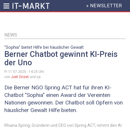
» NEWSLETTER
HEADER
MENU
Direkt
zum
Inhalt
NEWS
"Sophia" bietet Hilfe bei häuslicher Gewalt
Berner Chatbot gewinnt KI-Preis
der Uno
Fr 11.07.2025 - 14:25
Uhr
von
Joël Orizet
und rja
Die Berner NGO Spring ACT hat für ihren KI-
Chatbot "Sophia" einen Award der Vereinten
Nationen gewonnen. Der Chatbot soll Opfern von
häuslicher Gewalt Hilfe bieten.
Rhiana Spring, Gründerin und CEO von Spring ACT, nimmt den AI