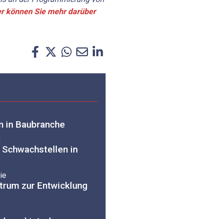
er können Sie mehr darüber
m in Baubranche
C
Schwachstellen in
ie
rum zur Entwicklung