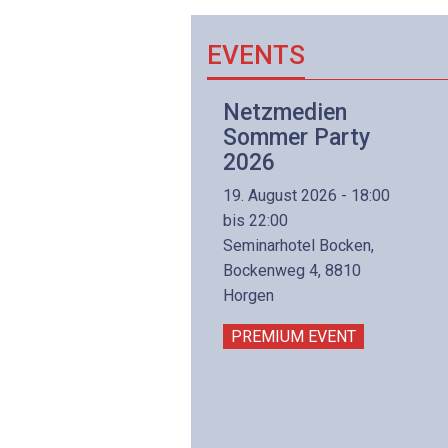
EVENTS
Netzwerk- und
Netzmedien
Internettechnologie
Sommer Party
Aufbaukurs
2026
(Präsenzkurs)
19. August 2026 - 18:00
8. November 2026 - 8:30
bis 22:00
is 17:00
Seminarhotel Bocken,
lltron AG
Bockenweg 4, 8810
intermättlistrasse 3
Horgen
506 Mägenwil
PREMIUM EVENT
PREMIUM EVENT