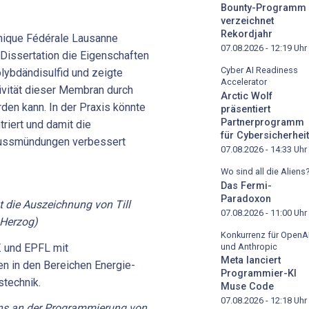
Bounty-Programm
verzeichnet
Rekordjahr
hnique Fédérale Lausanne
07.08.2026 - 12:19
Uhr
Dissertation die Eigenschaften
Cyber AI Readiness
ybdändisulfid und zeigte
Accelerator
ivität dieser Membran durch
Arctic Wolf
rden kann. In der Praxis könnte
präsentiert
Partnerprogramm
riert und damit die
für Cybersicherheit
lussmündungen verbessert
07.08.2026 - 14:33
Uhr
Wo sind all die Aliens
Das Fermi-
Paradoxon
t die Auszeichnung von Till
07.08.2026 - 11:00
Uhr
 Herzog)
Konkurrenz für OpenA
und Anthropic
Z und EPFL mit
Meta lanciert
n in den Bereichen Energie-
Programmier-KI
stechnik.
Muse Code
07.08.2026 - 12:18
Uhr
ens an der Programmierung von