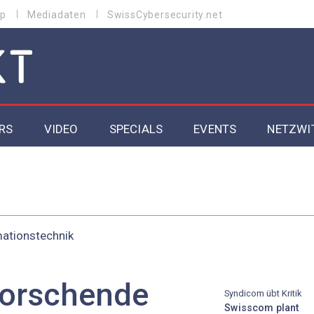
p
Mediadaten
SwissCybersecurity.net
RS
VIDEO
SPECIALS
EVENTS
NETZWI
Datacenter 2026
Cybersecurity 2026
mationstechnik
ity
Cloud & Managed Services 2026
SGVO
Artificial Intelligence 2025
orschende
Syndicom übt Kritik
Swisscom plant