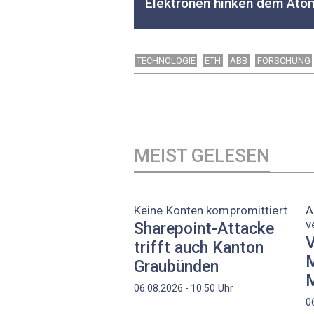
Elektronen hinken dem Atom
TECHNOLOGIE
ETH
ABB
FORSCHUNG
MEIST GELESEN
Keine Konten kompromittiert
A
v
Sharepoint-Attacke
V
trifft auch Kanton
M
Graubünden
M
Uhr
06.08.2026 - 10:50
0