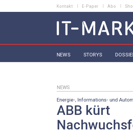
Direkt
Kontakt
E-Paper
Abo
Sho
HEADER
zum
MENU
Inhalt
MAIN NAVIGATION
NEWS
STORYS
DOSSIE
IoT
5G
NEWS
Energie-, Informations- und Auto
Secur
ABB kürt
EU-D
Nachwuchsf