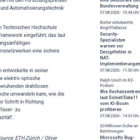
 sie mit den Forschungspreisen
eine Geldstrafe de
Bundesverwaltung
 und Automatisierungstechnik
07.08.2026 - 10:44
Uhr
Bisher unbekannte
en Technischen Hochschule
Angriffsklasse
Security-
 Framework eingeführt, das laut
Spezialisten
ungsanfälligen
warnen vor
onsnetzwerken eine sichere
Designfehler in
NAT-
Implementierunge
entwickelte in seiner
07.08.2026 - 11:50
Uhr
te elektro-optische
Ralph Urech im RZ-
Podium
beruhenden drahtlosen
Wie Rechenzentren
ische umwandeln kann, wie die
laut Solnet/Data11
r Schritt in Richtung
vom KI-Boom
sfaser- zu
profitieren
07.08.2026 - 14:35
Uhr
zität".
20 Millionen Dollar an
Belohnungen
urce: ETH Zürich / Oliver
Microsofts Bug-