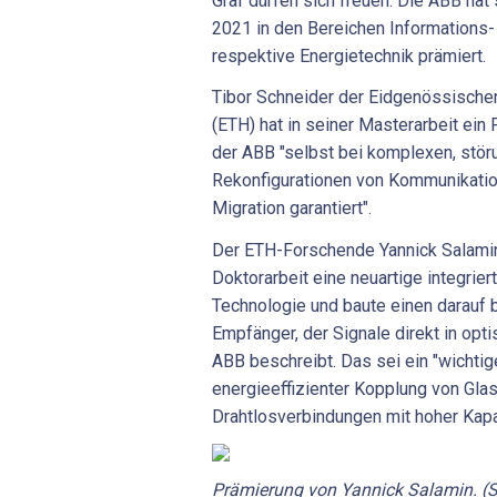
Graf dürfen sich freuen: Die ABB hat
2021 in den Bereichen Informations-
respektive Energietechnik prämiert.
Tibor Schneider der Eidgenössisch
(ETH) hat in seiner Masterarbeit ein
der ABB "selbst bei komplexen, stör
Rekonfigurationen von Kommunikati
Migration garantiert".
Der ETH-Forschende Yannick Salamin 
Doktorarbeit eine neuartige integrier
Technologie und baute einen darauf 
Empfänger, der Signale direkt in opt
ABB beschreibt. Das sei ein "wichtige
energieeffizienter Kopplung von Gla
Drahtlosverbindungen mit hoher Kapa
Prämierung von Yannick Salamin. (So