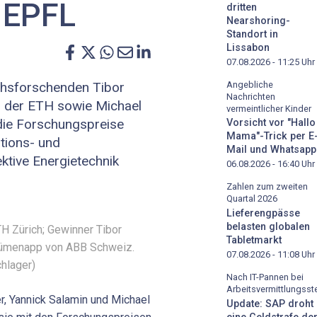
 EPFL
dritten
Nearshoring-
Standort in
Lissabon
07.08.2026 - 11:25
Uhr
Angebliche
chsforschenden Tibor
Nachrichten
n der ETH sowie Michael
vermeintlicher Kinder
die Forschungspreise
Vorsicht vor "Hallo
Mama"-Trick per E
tions- und
Mail und Whatsapp
ktive Energietechnik
06.08.2026 - 16:40
Uhr
Zahlen zum zweiten
Quartal 2026
Lieferengpässe
belasten globalen
TH Zürich; Gewinner Tibor
Tabletmarkt
 Rümenapp von ABB Schweiz.
07.08.2026 - 11:08
Uhr
chlager)
Nach IT-Pannen bei
Arbeitsvermittlungsste
r, Yannick Salamin und Michael
Update: SAP droht