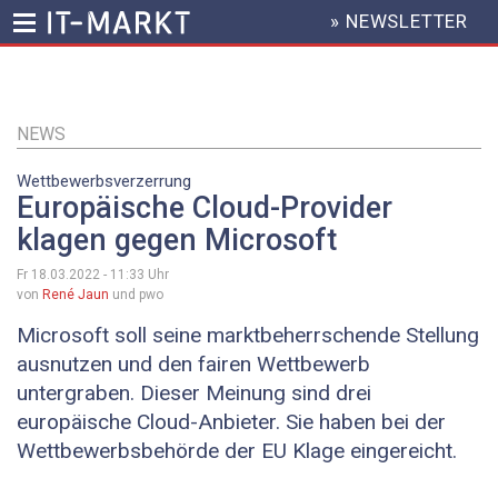
» NEWSLETTER
HEADER
MENU
Direkt
zum
Inhalt
NEWS
Wettbewerbsverzerrung
Europäische Cloud-Provider
klagen gegen Microsoft
Fr 18.03.2022 - 11:33
Uhr
von
René Jaun
und pwo
Microsoft soll seine marktbeherrschende Stellung
ausnutzen und den fairen Wettbewerb
untergraben. Dieser Meinung sind drei
europäische Cloud-Anbieter. Sie haben bei der
Wettbewerbsbehörde der EU Klage eingereicht.