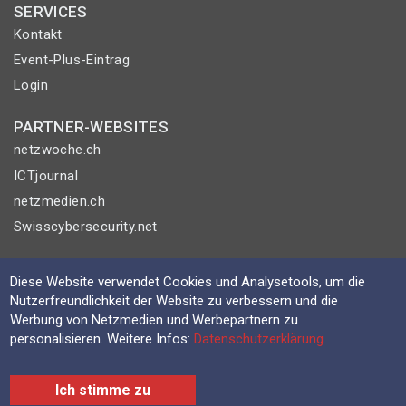
SERVICES
Kontakt
Event-Plus-Eintrag
Login
PARTNER-WEBSITES
netzwoche.ch
ICTjournal
netzmedien.ch
Swisscybersecurity.net
© NETZMEDIEN AG 2026
Diese Website verwendet Cookies und Analysetools, um die
Impressum
Nutzerfreundlichkeit der Website zu verbessern und die
AGB
Werbung von Netzmedien und Werbepartnern zu
personalisieren. Weitere Infos:
Datenschutzerklärung
Nutzungsbestimmungen
Datenschutzerklärung
Ich stimme zu