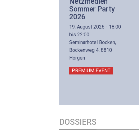
Netzwerk- und
Netzmedien
Internettechnologie
Sommer Party
Aufbaukurs
2026
(Präsenzkurs)
19. August 2026 - 18:00
8. November 2026 - 8:30
bis 22:00
is 17:00
Seminarhotel Bocken,
lltron AG
Bockenweg 4, 8810
intermättlistrasse 3
Horgen
506 Mägenwil
PREMIUM EVENT
PREMIUM EVENT
DOSSIERS
DOSSIER