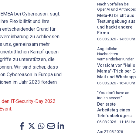
Nach Vorfällen bei
OpenAI und Anthropic
 EMEA bei Cybereason, sagt:
Meta-KI bricht aus
hre Flexibilität und ihre
Testumgebung aus
und hackt andere
n entscheidender Grund für
Firma
svereinbarung zu schliessen.
06.08.2026 - 14:58
Uhr
es uns, gemeinsam mehr
Angebliche
 unerbittlichen Kampf gegen
Nachrichten
iffe zu unterstützen, die
vermeintlicher Kinder
Vorsicht vor "Hallo
nnen. Wir sind sicher, dass
Mama"-Trick per E
on Cybereason in Europa und
Mail und Whatsapp
ionen im Jahr 2023 fördern
06.08.2026 - 16:40
Uhr
"You don't have an
indian accent"
s den IT-Security-Day 2022
Der erste
Event.
Arbeitstag eines
Telefonbetrügers
06.08.2026 - 11:16
Uhr
Am 27.08.2026