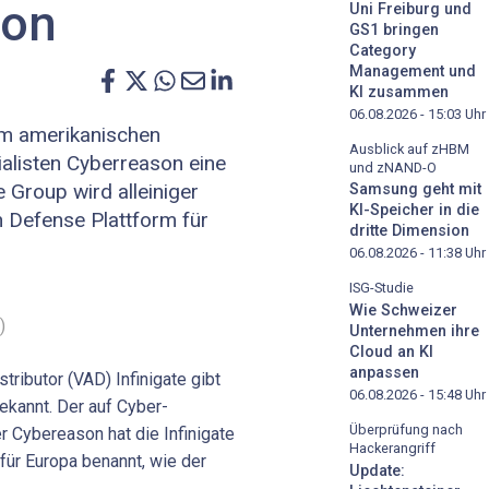
son
Uni Freiburg und
GS1 bringen
Category
Management und
KI zusammen
06.08.2026 - 15:03
Uhr
em amerikanischen
Ausblick auf zHBM
ialisten Cyberreason eine
und zNAND-O
e Group wird alleiniger
Samsung geht mit
KI-Speicher in die
n Defense Plattform für
dritte Dimension
06.08.2026 - 11:38
Uhr
ISG-Studie
Wie Schweizer
)
Unternehmen ihre
Cloud an KI
anpassen
ributor (VAD) Infinigate gibt
06.08.2026 - 15:48
Uhr
ekannt. Der auf Cyber-
Überprüfung nach
r Cybereason hat die Infinigate
Hackerangriff
 für Europa benannt, wie der
Update: