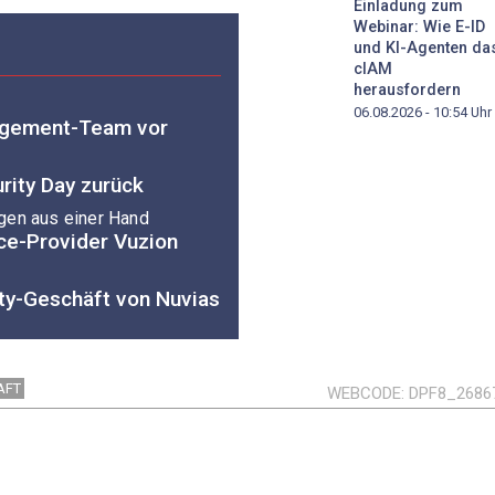
Einladung zum
Webinar: Wie E-ID
und KI-Agenten da
cIAM
herausfordern
06.08.2026 - 10:54
Uhr
nagement-Team vor
urity Day zurück
gen aus einer Hand
ice-Provider Vuzion
ity-Geschäft von Nuvias
AFT
WEBCODE
DPF8_2686