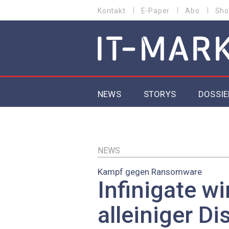
Direkt
Kontakt
E-Paper
Abo
Sho
HEADER
zum
MENU
Inhalt
MAIN NAVIGATION
NEWS
STORYS
DOSSIE
IoT
5G
NEWS
Kampf gegen Ransomware
Secur
Infinigate wi
EU-D
alleiniger Di