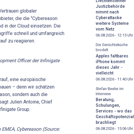
Liechtensteiner
Justizbehörde
ertrauen globaler
nimmt nach
Cyberattacke
bieter, die die "Cybereason
weitere Systeme
d in der Cloud einsetzen. Die
vom Netz
ngriffe schnell und umfangreich
06.08.2026 - 12:15
Uhr
uf zu reagieren.
Die Gerüchteküche
brodelt
Apples faltbares
opment Officer der Infinigate
iPhone kommt
dieses Jahr -
vielleicht
arauf, eine europäische
06.08.2026 - 11:40
Uhr
bauen – denn wir schätzen
Stefan Beeler im
Interview
eason, sondern auch die
Beratung,
sagt Julien Antoine, Chief
Schulungen,
finigate Group.
Services - wo das
Geschäftspotenzial
brachliegt
n EMEA, Cybereason (Source:
06.08.2026 - 15:06
Uhr