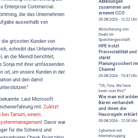
Abteilungen
s Enterprise Commercial.
zusammen und
ernennt CCO
römming, die das Unternehmen
05.08.2026 - 12:22
Uhr
Aufgabe ausserhalb von
Absicherung von
Deals im
Speichergeschäft
ür die grössten Kunden von
HPE trotzt
ich, schreibt das Unternehmen.
Preisvolatilität und
 an die Meindl berichtet,
stärkt
Planungssichert i
ss Sonja mit ihrer umfassenden
Channel
n ist, um unsere Kunden in der
05.08.2026 - 10:47
Uhr
mation und den damit
"Oh, Tina. We have
nterstützen."
been over this!"
Wie man mit wilde
nbekannte. Laut Microsoft
Bären verhandelt
anchenerfahrung mit.
Zuletzt
und ihnen die
s bei Tanium, einem
Hausregeln erklärt
05.08.2026 - 12:00
Uhr
 Systemmanagement.
Davor war
ager für die Schweiz und
Cybertest mit
Internetzugang
eitsanbieter Check Point tätig.