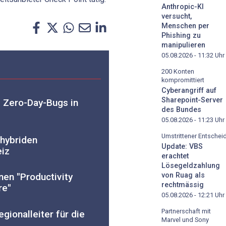
Anthropic-KI
versucht,
Menschen per
Phishing zu
manipulieren
05.08.2026 - 11:32
Uhr
200 Konten
kompromittiert
Cyberangriff auf
Sharepoint-Server
 Zero-Day-Bugs in
des Bundes
05.08.2026 - 11:23
Uhr
Umstrittener Entschei
 hybriden
Update: VBS
eiz
erachtet
Lösegeldzahlung
von Ruag als
nen "Productivity
rechtmässig
re"
05.08.2026 - 12:21
Uhr
Partnerschaft mit
gionalleiter für die
Marvel und Sony