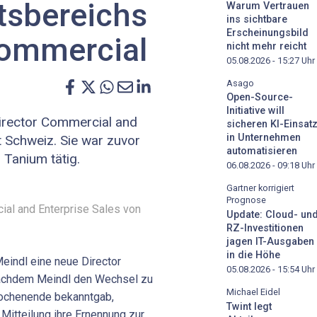
tsbereichs
Warum Vertrauen
ins sichtbare
Erscheinungsbild
Commercial
nicht mehr reicht
05.08.2026 - 15:27
Uhr
Asago
Open-Source-
Initiative will
Director Commercial and
sicheren KI-Einsat
in Unternehmen
t Schweiz. Sie war zuvor
automatisieren
 Tanium tätig.
06.08.2026 - 09:18
Uhr
Gartner korrigiert
Prognose
ial and Enterprise Sales von
Update: Cloud- un
RZ-Investitionen
jagen IT-Ausgaben
in die Höhe
eindl eine neue Director
05.08.2026 - 15:54
Uhr
Nachdem Meindl den Wechsel zu
Michael Eidel
ochenende bekanntgab,
Twint legt
 Mitteilung ihre Ernennung zur