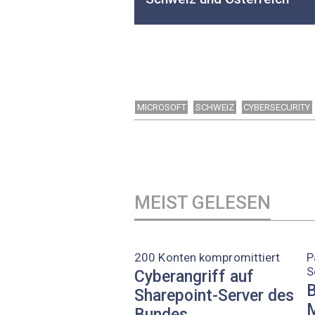
MICROSOFT
SCHWEIZ
CYBERSECURITY
MEIST GELESEN
200 Konten kompromittiert
P
S
Cyberangriff auf
B
Sharepoint-Server des
M
Bundes