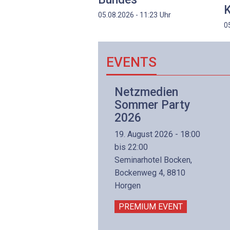
K
Uhr
05.08.2026 - 11:23
0
EVENTS
Netzwerk- und
Netzmedien
Internettechnologie
Sommer Party
Aufbaukurs
2026
(Präsenzkurs)
19. August 2026 - 18:00
8. November 2026 - 8:30
bis 22:00
is 17:00
Seminarhotel Bocken,
lltron AG
Bockenweg 4, 8810
intermättlistrasse 3
Horgen
506 Mägenwil
PREMIUM EVENT
PREMIUM EVENT