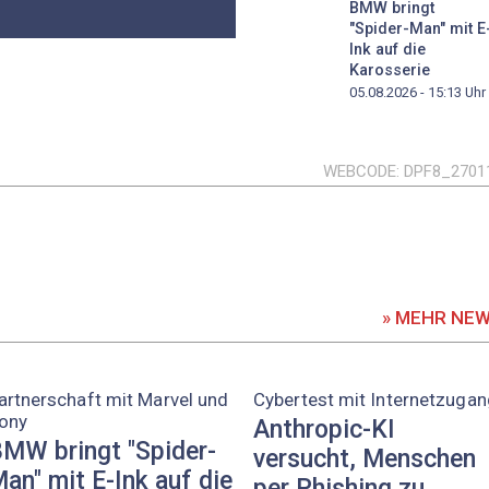
BMW bringt
"Spider-Man" mit E
Ink auf die
Karosserie
05.08.2026 - 15:13
Uhr
WEBCODE
DPF8_2701
» MEHR NE
artnerschaft mit Marvel und
Cybertest mit Internetzugan
ony
Anthropic-KI
MW bringt "Spider-
versucht, Menschen
an" mit E-Ink auf die
per Phishing zu