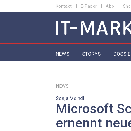
Direkt
Kontakt
E-Paper
Abo
Sho
HEADER
zum
MENU
Inhalt
MAIN NAVIGATION
NEWS
STORYS
DOSSIE
IoT
5G
NEWS
Sonja Meindl
Secur
Microsoft S
EU-D
ernennt neue