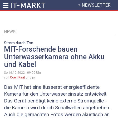
» NEWSLETTER
HEADER
MENU
Direkt
zum
Inhalt
NEWS
Strom durch Ton
MIT-Forschende bauen
Unterwasserkamera ohne Akku
und Kabel
So 16.10.2022 - 09:00
Uhr
von
Coen Kaat
und jor
Das MIT hat eine äusserst energieeffiziente
Kamera für den Unterwassereinsatz entwickelt.
Das Gerät benötigt keine externe Stromquelle -
die Kamera wird durch Schallwellen angetrieben.
Auch die gemachten Fotos werden akustisch an