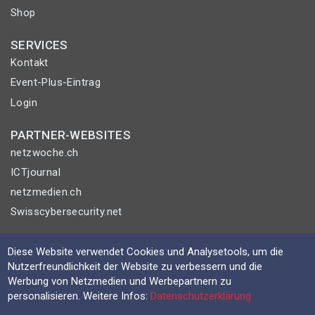
Shop
SERVICES
Kontakt
Event-Plus-Eintrag
Login
PARTNER-WEBSITES
netzwoche.ch
ICTjournal
netzmedien.ch
Swisscybersecurity.net
© NETZMEDIEN AG 2026
Diese Website verwendet Cookies und Analysetools, um die
Impressum
Nutzerfreundlichkeit der Website zu verbessern und die
Werbung von Netzmedien und Werbepartnern zu
AGB
personalisieren. Weitere Infos:
Datenschutzerklärung
Nutzungsbestimmungen