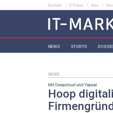
Direkt
Kontakt
E-Paper
Abo
Sho
HEADER
zum
MENU
Inhalt
MAIN NAVIGATION
NEWS
STORYS
DOSSIE
IoT
5G
NEWS
Mit Deepcloud und Yapeal
Secur
Hoop digitali
EU-D
Firmengrün