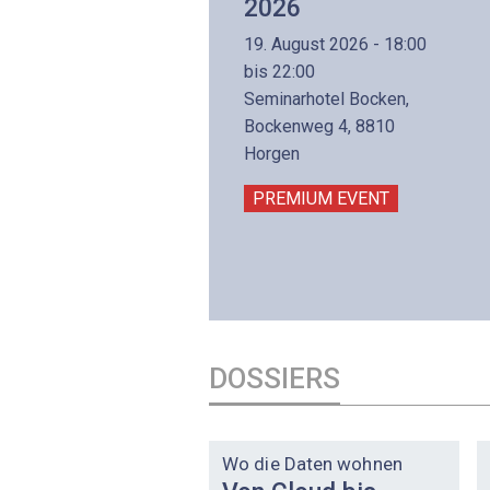
Aufbaukurs
2026
(Präsenzkurs)
19. August 2026 - 18:00
8. November 2026 - 8:30
bis 22:00
is 17:00
Seminarhotel Bocken,
lltron AG
Bockenweg 4, 8810
intermättlistrasse 3
Horgen
506 Mägenwil
PREMIUM EVENT
PREMIUM EVENT
DOSSIERS
DOSSIER
Wo die Daten wohnen