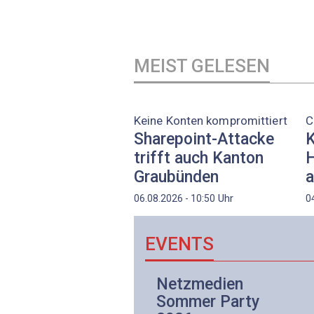
MEIST GELESEN
Keine Konten kompromittiert
C
Sharepoint-Attacke
K
trifft auch Kanton
H
Graubünden
a
Uhr
06.08.2026 - 10:50
0
EVENTS
Netzwerk- und
Netzmedien
Internettechnologie
Sommer Party