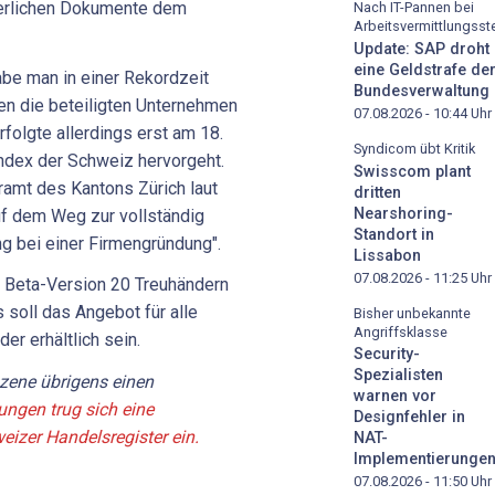
rderlichen Dokumente dem
Nach IT-Pannen bei
Arbeitsvermittlungsste
Update: SAP droht
eine Geldstrafe de
e man in einer Rekordzeit
Bundesverwaltung
len die beteiligten Unternehmen
07.08.2026 - 10:44
Uhr
rfolgte allerdings erst am 18.
Syndicom übt Kritik
index der Schweiz hervorgeht.
Swisscom plant
amt des Kantons Zürich laut
dritten
Nearshoring-
uf dem Weg zur vollständig
Standort in
ng bei einer Firmengründung".
Lissabon
07.08.2026 - 11:25
Uhr
s Beta-Version 20 Treuhändern
 soll das Angebot für alle
Bisher unbekannte
Angriffsklasse
er erhältlich sein.
Security-
Spezialisten
zene übrigens einen
warnen vor
ungen trug sich eine
Designfehler in
izer Handelsregister ein.
NAT-
Implementierunge
07.08.2026 - 11:50
Uhr