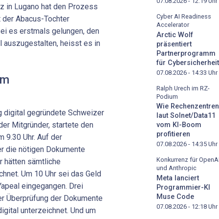
07.08.2026 - 12:19
Uhr
tz in Lugano hat den Prozess
Cyber AI Readiness
t der Abacus-Tochter
Accelerator
ei es erstmals gelungen, den
Arctic Wolf
 auszugestalten, heisst es in
präsentiert
Partnerprogramm
für Cybersicherheit
07.08.2026 - 14:33
Uhr
um
Ralph Urech im RZ-
Podium
Wie Rechenzentren
g digital gegründete Schweizer
laut Solnet/Data11
er Mitgründer, startete den
vom KI-Boom
profitieren
m 9.30 Uhr. Auf der
07.08.2026 - 14:35
Uhr
er die nötigen Dokumente
Konkurrenz für OpenA
r hätten sämtliche
und Anthropic
chnet. Um 10 Uhr sei das Geld
Meta lanciert
Yapeal eingegangen. Drei
Programmier-KI
Muse Code
der Überprüfung der Dokumente
07.08.2026 - 12:18
Uhr
gital unterzeichnet. Und um