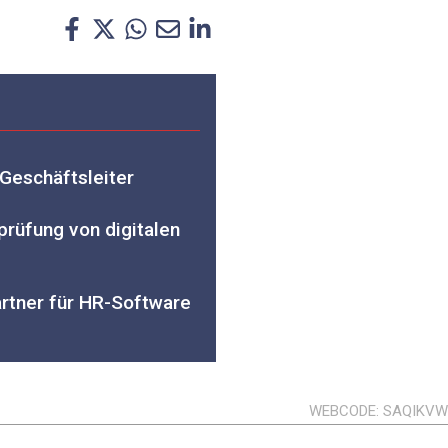
Geschäftsleiter
prüfung von digitalen
rtner für HR-Software
WEBCODE
SAQIKV