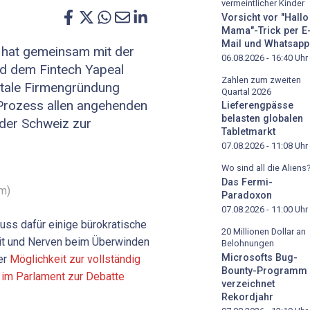
vermeintlicher Kinder
Vorsicht vor "Hallo
Mama"-Trick per E
Mail und Whatsapp
 hat gemeinsam mit der
06.08.2026 - 16:40
Uhr
d dem Fintech Yapeal
Zahlen zum zweiten
itale Firmengründung
Quartal 2026
 Prozess allen angehenden
Lieferengpässe
belasten globalen
der Schweiz zur
Tabletmarkt
07.08.2026 - 11:08
Uhr
Wo sind all die Aliens
Das Fermi-
om)
Paradoxon
07.08.2026 - 11:00
Uhr
uss dafür einige bürokratische
20 Millionen Dollar an
it und Nerven beim Überwinden
Belohnungen
Microsofts Bug-
er
Möglichkeit zur vollständig
Bounty-Programm
l im Parlament zur Debatte
verzeichnet
Rekordjahr