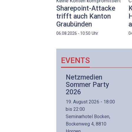
Keine Konten kompromittiert
C
Sharepoint-Attacke
K
trifft auch Kanton
H
Graubünden
a
Uhr
06.08.2026 - 10:50
0
EVENTS
Netzwerk- und
Netzmedien
Internettechnologie
Sommer Party
Aufbaukurs
2026
(Präsenzkurs)
19. August 2026 - 18:00
8. November 2026 - 8:30
bis 22:00
is 17:00
Seminarhotel Bocken,
lltron AG
Bockenweg 4, 8810
intermättlistrasse 3
Horgen