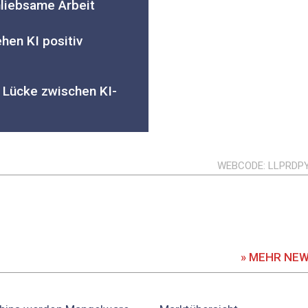
unliebsame Arbeit
hen KI positiv
e Lücke zwischen KI-
WEBCODE
LLPRDP
» MEHR NE