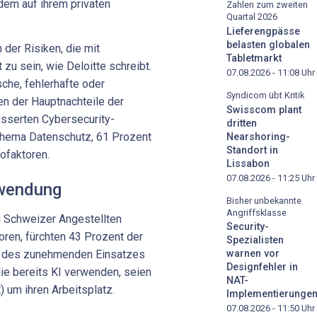
em auf ihrem privaten
Zahlen zum zweiten
Quartal 2026
Lieferengpässe
belasten globalen
der Risiken, die mit
Tabletmarkt
zu sein, wie Deloitte schreibt.
07.08.2026 - 11:08
Uhr
sche, fehlerhafte oder
Syndicom übt Kritik
en der Hauptnachteile der
Swisscom plant
usserten Cybersecurity-
dritten
Thema Datenschutz, 61 Prozent
Nearshoring-
Standort in
ofaktoren.
Lissabon
07.08.2026 - 11:25
Uhr
nwendung
Bisher unbekannte
Angriffsklasse
en Schweizer Angestellten
Security-
oren, fürchten 43 Prozent der
Spezialisten
nd des zunehmenden Einsatzes
warnen vor
Designfehler in
 die bereits KI verwenden, seien
NAT-
) um ihren Arbeitsplatz.
Implementierunge
07.08.2026 - 11:50
Uhr