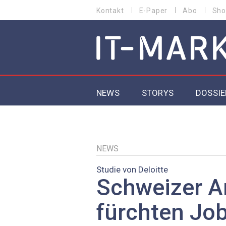
Direkt
Kontakt
E-Paper
Abo
Sho
HEADER
zum
MENU
Inhalt
MAIN NAVIGATION
NEWS
STORYS
DOSSIE
IoT
5G
NEWS
Studie von Deloitte
Secur
Schweizer A
EU-D
fürchten Job