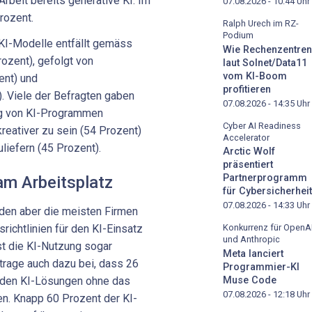
rbeit bereits generative KI. Im
07.08.2026 - 10:44
Uhr
rozent.
Ralph Urech im RZ-
Podium
KI-Modelle entfällt gemäss
Wie Rechenzentren
ozent), gefolgt von
laut Solnet/Data11
vom KI-Boom
ent) und
profitieren
 Viele der Befragten gaben
07.08.2026 - 14:35
Uhr
ng von KI-Programmen
Cyber AI Readiness
 kreativer zu sein (54 Prozent)
Accelerator
uliefern (45 Prozent).
Arctic Wolf
präsentiert
Partnerprogramm
 am Arbeitsplatz
für Cybersicherheit
07.08.2026 - 14:33
Uhr
den aber die meisten Firmen
richtlinien für den KI-Einsatz
Konkurrenz für OpenA
und Anthropic
st die KI-Nutzung sogar
Meta lanciert
 trage auch dazu bei, dass 26
Programmier-KI
Muse Code
nden KI-Lösungen ohne das
07.08.2026 - 12:18
Uhr
n. Knapp 60 Prozent der KI-