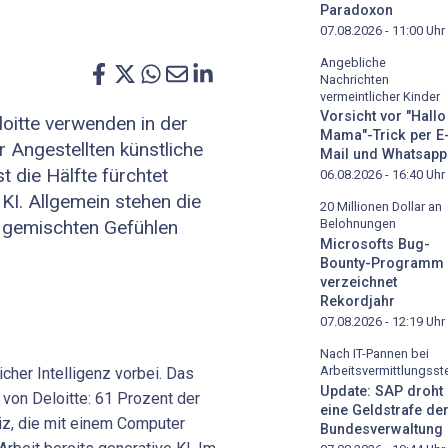
Paradoxon
07.08.2026 - 11:00
Uhr
Angebliche
Nachrichten
vermeintlicher Kinder
Vorsicht vor "Hallo
oitte verwenden in der
Mama"-Trick per E
 Angestellten künstliche
Mail und Whatsapp
t die Hälfte fürchtet
06.08.2026 - 16:40
Uhr
KI. Allgemein stehen die
20 Millionen Dollar an
t gemischten Gefühlen
Belohnungen
Microsofts Bug-
Bounty-Programm
verzeichnet
Rekordjahr
07.08.2026 - 12:19
Uhr
Nach IT-Pannen bei
Arbeitsvermittlungsste
cher Intelligenz vorbei. Das
Update: SAP droht
 von Deloitte: 61 Prozent der
eine Geldstrafe de
iz, die mit einem Computer
Bundesverwaltung