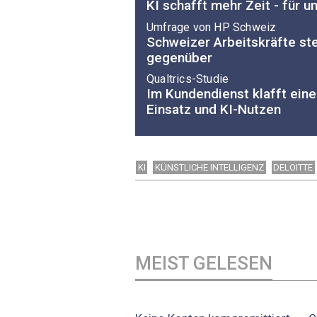
KI schafft mehr Zeit - für 
Umfrage von HP Schweiz
Schweizer Arbeitskräfte ste
gegenüber
Qualtrics-Studie
Im Kundendienst klafft ein
Einsatz und KI-Nutzen
KI
KÜNSTLICHE INTELLIGENZ
DELOITTE
MEIST GELESEN