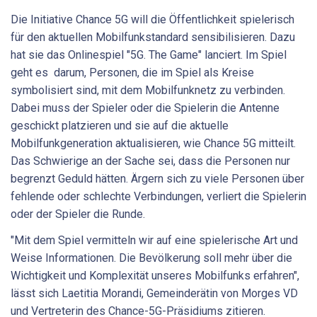
Die Initiative Chance 5G will die Öffentlichkeit spielerisch
für den aktuellen Mobilfunkstandard sensibilisieren. Dazu
hat sie das Onlinespiel "5G. The Game" lanciert. Im Spiel
geht es darum, Personen, die im Spiel als Kreise
symbolisiert sind, mit dem Mobilfunknetz zu verbinden.
Dabei muss der Spieler oder die Spielerin die Antenne
geschickt platzieren und sie auf die aktuelle
Mobilfunkgeneration aktualisieren, wie Chance 5G mitteilt.
Das Schwierige an der Sache sei, dass die Personen nur
begrenzt Geduld hätten. Ärgern sich zu viele Personen über
fehlende oder schlechte Verbindungen, verliert die Spielerin
oder der Spieler die Runde.
"Mit dem Spiel vermitteln wir auf eine spielerische Art und
Weise Informationen. Die Bevölkerung soll mehr über die
Wichtigkeit und Komplexität unseres Mobilfunks erfahren",
lässt sich Laetitia Morandi, Gemeinderätin von Morges VD
und Vertreterin des Chance-5G-Präsidiums zitieren.