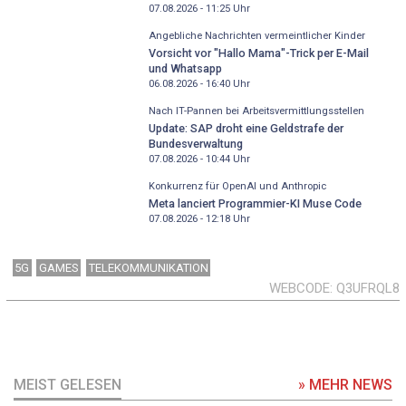
07.08.2026 - 11:25
Uhr
Angebliche Nachrichten vermeintlicher Kinder
Vorsicht vor "Hallo Mama"-Trick per E-Mail
und Whatsapp
06.08.2026 - 16:40
Uhr
Nach IT-Pannen bei Arbeitsvermittlungsstellen
Update: SAP droht eine Geldstrafe der
Bundesverwaltung
07.08.2026 - 10:44
Uhr
Konkurrenz für OpenAI und Anthropic
Meta lanciert Programmier-KI Muse Code
07.08.2026 - 12:18
Uhr
5G
GAMES
TELEKOMMUNIKATION
WEBCODE
Q3UFRQL8
MEIST GELESEN
» MEHR NEWS