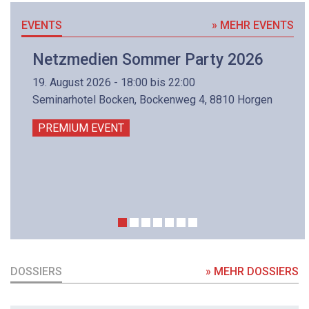
EVENTS
» MEHR EVENTS
Netzmedien Sommer Party 2026
19. August 2026 - 18:00 bis 22:00
Seminarhotel Bocken, Bockenweg 4, 8810 Horgen
PREMIUM EVENT
DOSSIERS
» MEHR DOSSIERS
DOSSIER