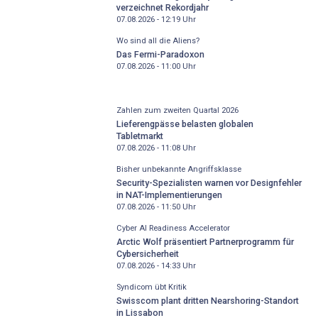
verzeichnet Rekordjahr
07.08.2026 - 12:19
Uhr
Wo sind all die Aliens?
Das Fermi-Paradoxon
07.08.2026 - 11:00
Uhr
Zahlen zum zweiten Quartal 2026
Lieferengpässe belasten globalen
Tabletmarkt
07.08.2026 - 11:08
Uhr
Bisher unbekannte Angriffsklasse
Security-Spezialisten warnen vor Designfehler
in NAT-Implementierungen
07.08.2026 - 11:50
Uhr
Cyber AI Readiness Accelerator
Arctic Wolf präsentiert Partnerprogramm für
Cybersicherheit
07.08.2026 - 14:33
Uhr
Syndicom übt Kritik
Swisscom plant dritten Nearshoring-Standort
in Lissabon