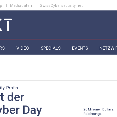
p
Mediadaten
SwissCybersecurity.net
RS
VIDEO
SPECIALS
EVENTS
NETZWI
Datacenter 2026
Cybersecurity 2026
ity-Profis
ity
Cloud & Managed Services 2026
t der
SGVO
Artificial Intelligence 2025
ber Day
20 Millionen Dollar an
Belohnungen