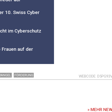
er 10. Swiss Cyber
icht im Cyberschutz
 Frauen auf der
MANGEL
FÖRDERUNG
WEBCODE
D5PG93
» MEHR NE