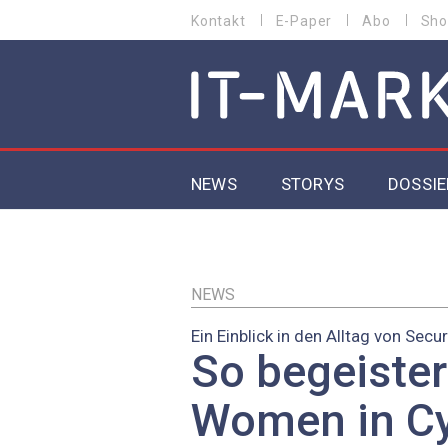
Direkt
Kontakt
E-Paper
Abo
Sho
HEADER
zum
MENU
Inhalt
MAIN NAVIGATION
NEWS
STORYS
DOSSIE
IoT
5G
NEWS
Ein Einblick in den Alltag von Secur
Secur
So begeister
EU-D
Women in Cy