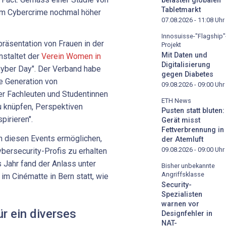
belasten globalen
Tabletmarkt
eim Cybercrime nochmal höher
07.08.2026 - 11:08
Uhr
Innosuisse-"Flagship"
räsentation von Frauen in der
Projekt
Mit Daten und
nstaltet der
Verein Women in
Digitalisierung
Cyber Day". Der Verband habe
gegen Diabetes
e Generation von
09.08.2026 - 09:00
Uhr
er Fachleuten und Studentinnen
ETH News
u knüpfen, Perspektiven
Pusten statt bluten:
pirieren".
Gerät misst
Fettverbrennung in
n diesen Events ermöglichen,
der Atemluft
09.08.2026 - 09:00
Uhr
ybersecurity-Profis zu erhalten
s Jahr fand der Anlass unter
Bisher unbekannte
Angriffsklasse
 im Cinématte in Bern statt, wie
Security-
Spezialisten
warnen vor
ür ein diverses
Designfehler in
NAT-