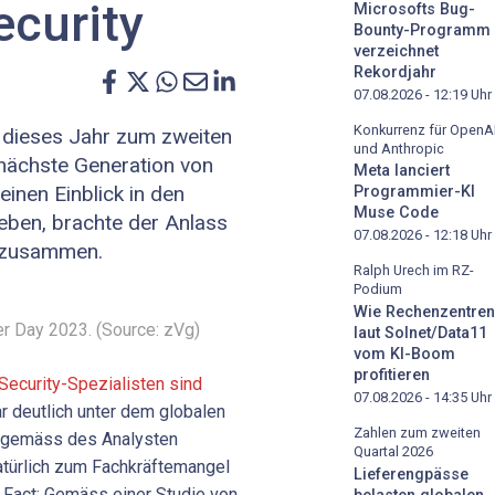
ecurity
Microsofts Bug-
Bounty-Programm
verzeichnet
Rekordjahr
07.08.2026 - 12:19
Uhr
Konkurrenz für OpenA
 dieses Jahr zum zweiten
und Anthropic
e nächste Generation von
Meta lanciert
inen Einblick in den
Programmier-KI
Muse Code
geben, brachte der Anlass
07.08.2026 - 12:18
Uhr
n zusammen.
Ralph Urech im RZ-
Podium
Wie Rechenzentren
 Day 2023. (Source: zVg)
laut Solnet/Data11
vom KI-Boom
profitieren
Security-Spezialisten sind
07.08.2026 - 14:35
Uhr
ar deutlich unter dem globalen
Zahlen zum zweiten
) gemäss des Analysten
Quartal 2026
natürlich zum Fachkräftemangel
Lieferengpässe
n Fact: Gemäss einer Studie von