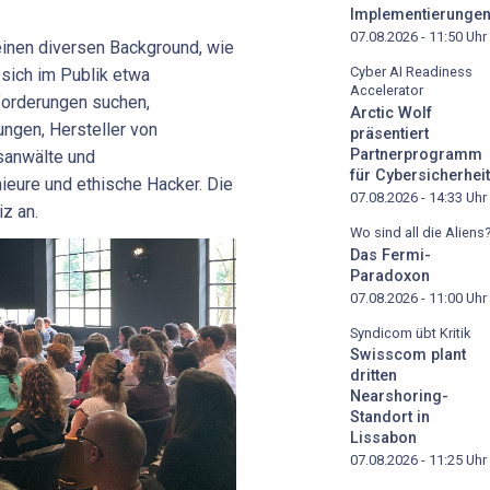
Implementierunge
07.08.2026 - 11:50
Uhr
einen diversen Background, wie
Cyber AI Readiness
 sich im Publik etwa
Accelerator
forderungen suchen,
Arctic Wolf
ungen, Hersteller von
präsentiert
Partnerprogramm
tsanwälte und
für Cybersicherheit
ieure und ethische Hacker. Die
07.08.2026 - 14:33
Uhr
z an.
Wo sind all die Aliens
Das Fermi-
Paradoxon
07.08.2026 - 11:00
Uhr
Syndicom übt Kritik
Swisscom plant
dritten
Nearshoring-
Standort in
Lissabon
07.08.2026 - 11:25
Uhr