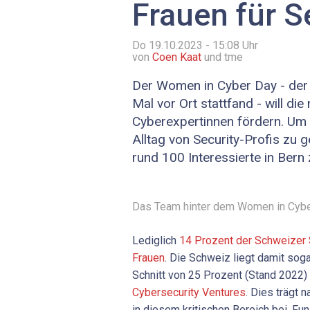
Frauen für S
Do 19.10.2023 - 15:08
Uhr
von
Coen Kaat
und tme
Der Women in Cyber Day - der
Mal vor Ort stattfand - will di
Cyberexpertinnen fördern. Um e
Alltag von Security-Profis zu 
rund 100 Interessierte in Ber
Das Team hinter dem Women in Cyber
Lediglich
14 Prozent der Schweizer 
Frauen
. Die Schweiz liegt damit sog
Schnitt von 25 Prozent (Stand 2022
Cybersecurity Ventures
. Dies trägt 
in diesem kritischen Bereich bei. Fu