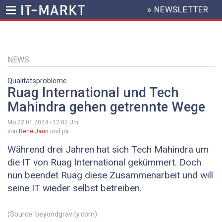
» NEWSLETTER
HEADER
MENU
Direkt
zum
Inhalt
NEWS
Qualitätsprobleme
Ruag International und Tech
Mahindra gehen getrennte Wege
Mo 22.01.2024 - 12:02
Uhr
von
René Jaun
und jor
Während drei Jahren hat sich Tech Mahindra um
die IT von Ruag International gekümmert. Doch
nun beendet Ruag diese Zusammenarbeit und will
seine IT wieder selbst betreiben.
(Source: beyondgravity.com)