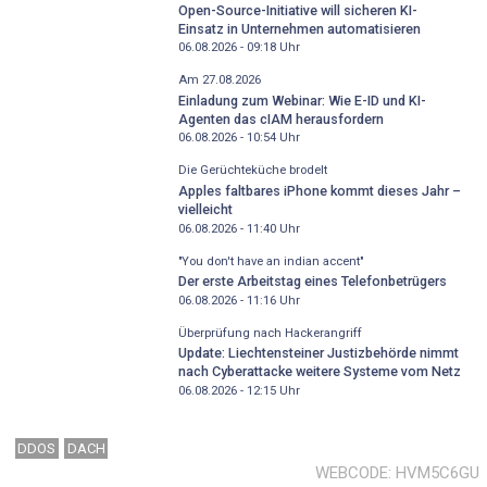
Open-Source-Initiative will sicheren KI-
Einsatz in Unternehmen automatisieren
06.08.2026 - 09:18
Uhr
Am 27.08.2026
Einladung zum Webinar: Wie E-ID und KI-
Agenten das cIAM herausfordern
06.08.2026 - 10:54
Uhr
Die Gerüchteküche brodelt
Apples faltbares iPhone kommt dieses Jahr –
vielleicht
06.08.2026 - 11:40
Uhr
"You don't have an indian accent"
Der erste Arbeitstag eines Telefonbetrügers
06.08.2026 - 11:16
Uhr
Überprüfung nach Hackerangriff
Update: Liechtensteiner Justizbehörde nimmt
nach Cyberattacke weitere Systeme vom Netz
06.08.2026 - 12:15
Uhr
DDOS
DACH
WEBCODE
HVM5C6GU