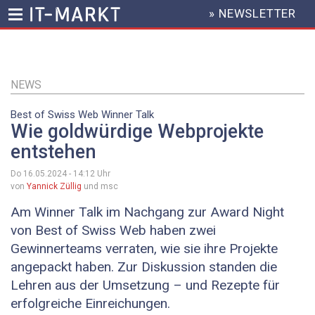
» NEWSLETTER
HEADER
MENU
Direkt
zum
Inhalt
NEWS
Best of Swiss Web Winner Talk
Wie goldwürdige Webprojekte
entstehen
Do 16.05.2024 - 14:12
Uhr
von
Yannick Züllig
und msc
Am Winner Talk im Nachgang zur Award Night
von Best of Swiss Web haben zwei
Gewinnerteams verraten, wie sie ihre Projekte
angepackt haben. Zur Diskussion standen die
Lehren aus der Umsetzung – und Rezepte für
erfolgreiche Einreichungen.