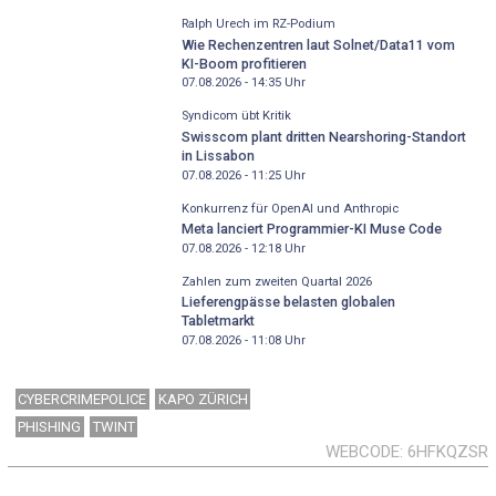
Ralph Urech im RZ-Podium
Wie Rechenzentren laut Solnet/Data11 vom
KI-Boom profitieren
07.08.2026 - 14:35
Uhr
Syndicom übt Kritik
Swisscom plant dritten Nearshoring-Standort
in Lissabon
07.08.2026 - 11:25
Uhr
Konkurrenz für OpenAI und Anthropic
Meta lanciert Programmier-KI Muse Code
07.08.2026 - 12:18
Uhr
Zahlen zum zweiten Quartal 2026
Lieferengpässe belasten globalen
Tabletmarkt
07.08.2026 - 11:08
Uhr
CYBERCRIMEPOLICE
KAPO ZÜRICH
PHISHING
TWINT
WEBCODE
6HFKQZSR