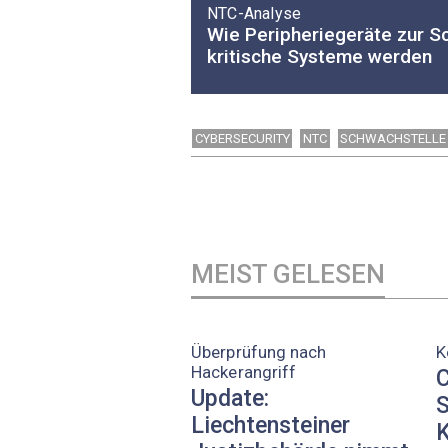
NTC-Analyse
Wie Peripheriegeräte zur S
kritische Systeme werden
CYBERSECURITY
NTC
SCHWACHSTELLE
MEIST GELESEN
Überprüfung nach
K
Hackerangriff
C
Update:
S
Liechtensteiner
K