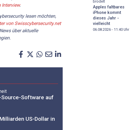
brodelt
 Interview
.
Apples faltbares
iPhone kommt
bersecurity lesen möchten,
dieses Jahr -
ter von Swisscybersecurity.net
vielleicht
06.08.2026 - 11:40
Uhr
 News über aktuelle
gien.
heit
-Source-Software auf
illiarden US-Dollar in