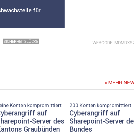
chwachstelle für
SICHERHEITSLÜCKE
WEBCODE
MDMDXS
» MEHR NE
eine Konten kompromittiert
200 Konten kompromittiert
yberangriff auf
Cyberangriff auf
harepoint-Server des
Sharepoint-Server d
antons Graubünden
Bundes