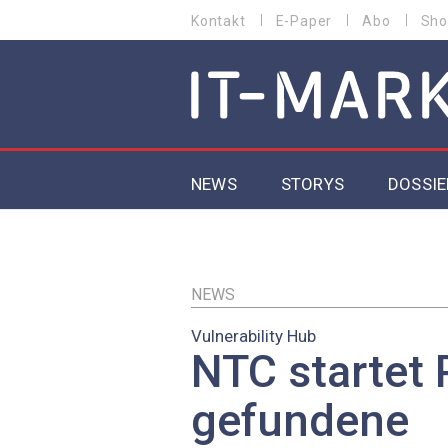
Direkt
Kontakt
E-Paper
Abo
Sho
HEADER
zum
MENU
Inhalt
MAIN NAVIGATION
NEWS
STORYS
DOSSIE
IoT
5G
NEWS
Vulnerability Hub
Secur
NTC startet 
EU-D
gefundene