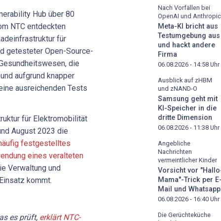
Nach Vorfällen bei
nerability Hub über 80
OpenAI und Anthropic
vom NTC entdeckten
Meta-KI bricht aus
Testumgebung aus
adeinfrastruktur für
und hackt andere
end getesteter Open-Source-
Firma
Gesundheitswesen, die
06.08.2026 - 14:58
Uhr
 und aufgrund knapper
Ausblick auf zHBM
eine ausreichenden Tests
und zNAND-O
Samsung geht mit
KI-Speicher in die
dritte Dimension
uktur für Elektromobilität
06.08.2026 - 11:38
Uhr
und August 2023 die
häufig festgestelltes
Angebliche
Nachrichten
wendung eines veralteten
vermeintlicher Kinder
die Verwaltung und
Vorsicht vor "Hallo
Mama"-Trick per E
Einsatz kommt.
Mail und Whatsapp
06.08.2026 - 16:40
Uhr
Die Gerüchteküche
s es prüft,
erklärt NTC-