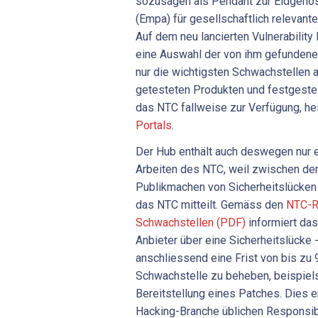
sozusagen als Pendant zur Eidgenös
(Empa) für gesellschaftlich relevante
Auf dem neu lancierten Vulnerabilit
eine Auswahl der von ihm gefundenen
nur die wichtigsten Schwachstellen a
getesteten Produkten und festgestel
das NTC fallweise zur Verfügung, he
Portals
.
Der Hub enthält auch deswegen nur 
Arbeiten des NTC, weil zwischen de
Publikmachen von Sicherheitslücken
das NTC mitteilt. Gemäss den
NTC-Ri
Schwachstellen (PDF)
informiert das
Anbieter über eine Sicherheitslücke
anschliessend eine Frist von bis zu 
Schwachstelle zu beheben, beispiel
Bereitstellung eines Patches. Dies en
Hacking-Branche üblichen Responsib