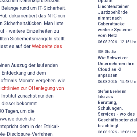
sischen Materialprüfanstalt
Update:
Liechtensteiner
 Belange rund um IT-Sicherheit.
Justizbehörde
y Hub dokumentiert das NTC nun
nimmt nach
 Sicherheitslücken. Man liste
Cyberattacke
weitere Systeme
uf - weitere Einzelheiten zu
vom Netz
lten Sicherheitsmängeln stellt
06.08.2026 - 12:15
Uhr
isst es auf der
Webseite des
ISG-Studie
Wie Schweizer
Unternehmen ihre
einen Auszug der laufenden
Cloud an KI
r Entdeckung und dem
anpassen
 oftmals Monate vergehen, wie
06.08.2026 - 15:48
Uhr
chtlinien zur Offenlegung von
Stefan Beeler im
 Institut zunächst nur den
Interview
Beratung,
 - dieser bekommt
Schulungen,
90 Tagen, um die
Services - wo das
sweise durch die
Geschäftspotenzial
brachliegt
tspricht dem in der Ethical-
06.08.2026 - 15:06
Uhr
le-Disclosure-Verfahren.