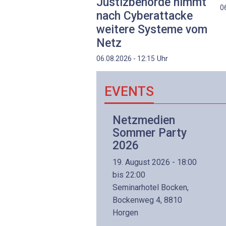
Justizbehörde nimmt
0
nach Cyberattacke
weitere Systeme vom
Netz
Uhr
06.08.2026 - 12:15
EVENTS
Netzwerk- und
Netzmedien
Internettechnologie
Sommer Party
Aufbaukurs
2026
(Präsenzkurs)
19. August 2026 - 18:00
8. November 2026 - 8:30
bis 22:00
is 17:00
Seminarhotel Bocken,
lltron AG
Bockenweg 4, 8810
intermättlistrasse 3
Horgen
506 Mägenwil