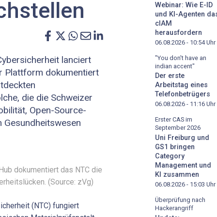
hstellen
Webinar: Wie E-ID
und KI-Agenten da
cIAM
herausfordern
06.08.2026 - 10:54
Uhr
"You don't have an
Cybersicherheit lanciert
indian accent"
er Plattform dokumentiert
Der erste
ntdeckten
Arbeitstag eines
Telefonbetrügers
olche, die die Schweizer
06.08.2026 - 11:16
Uhr
obilität, Open-Source-
Erster CAS im
m Gesundheitswesen
September 2026
Uni Freiburg und
GS1 bringen
Category
Management und
y Hub dokumentiert das NTC die
KI zusammen
erheitslücken. (Source: zVg)
06.08.2026 - 15:03
Uhr
Überprüfung nach
icherheit (NTC) fungiert
Hackerangriff