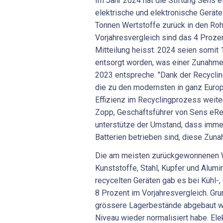
Im Jahr 2024 hat die Stiftung Sens 
elektrische und elektronische Geräte
Tonnen Wertstoffe zurück in den Rohs
Vorjahresvergleich sind das 4 Prozen
Mitteilung heisst. 2024 seien somit
entsorgt worden, was einer Zunahme
2023 entspreche. "Dank der Recycli
die zu den modernsten in ganz Europ
Effizienz im Recyclingprozess weiter
Zopp, Geschäftsführer von Sens eRec
unterstütze der Umstand, dass imme
Batterien betrieben sind, diese Zun
Die am meisten zurückgewonnenen W
Kunststoffe, Stahl, Kupfer und Alum
recycelten Geräten gab es bei Kühl-,
8 Prozent im Vorjahresvergleich. Gru
grössere Lagerbestände abgebaut w
Niveau wieder normalisiert habe. El