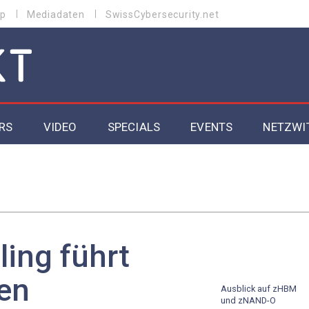
p
Mediadaten
SwissCybersecurity.net
RS
VIDEO
SPECIALS
EVENTS
NETZWI
Datacenter 2026
Cybersecurity 2026
ity
Cloud & Managed Services 2026
ing führt
SGVO
Artificial Intelligence 2025
en
Ausblick auf zHBM
und zNAND-O