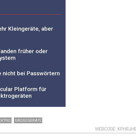
hr Kleingeräte, aber
landen früher oder
system
te nicht bei Passwörtern
cular Platform für
ektrogeräten
EKTRO
GROSSGERÄTE
WEBCODE
KPHRJH