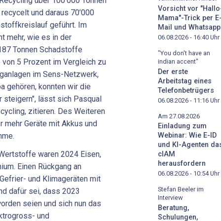
eRecycling über 100’000 Tonnen
Vorsicht vor "Hallo
 recycelt und daraus 70’000
Mama"-Trick per E
toffkreislauf geführt. Im
Mail und Whatsapp
t mehr, wie es in der
06.08.2026 - 16:40
Uhr
 187 Tonnen Schadstoffe
"You don't have an
 von 5 Prozent im Vergleich zu
indian accent"
Der erste
nganlagen im Sens-Netzwerk,
Arbeitstag eines
a gehören, konnten wir die
Telefonbetrügers
 steigern", lässt sich Pasqual
06.08.2026 - 11:16
Uhr
ycling, zitieren. Des Weiteren
Am 27.08.2026
r mehr Geräte mit Akkus und
Einladung zum
ahme.
Webinar: Wie E-ID
und KI-Agenten da
ertstoffe waren 2024 Eisen,
cIAM
herausfordern
inium. Einen Rückgang an
06.08.2026 - 10:54
Uhr
 Gefrier- und Klimageräten mit
Stefan Beeler im
nd dafür sei, dass 2023
Interview
orden seien und sich nun das
Beratung,
ektrogross- und
Schulungen,