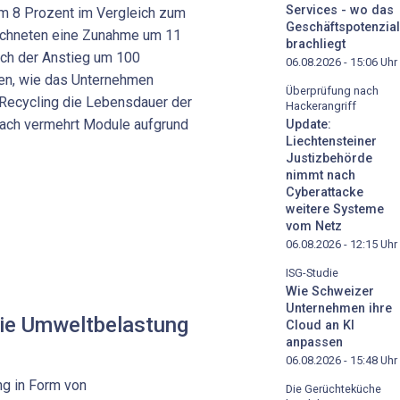
Services - wo das
um 8 Prozent im Vergleich zum
Geschäftspotenzial
eichneten eine Zunahme um 11
brachliegt
och der Anstieg um 100
06.08.2026 - 15:06
Uhr
en, wie das Unternehmen
Überprüfung nach
 eRecycling die Lebensdauer der
Hackerangriff
ach vermehrt Module aufgrund
Update:
Liechtensteiner
Justizbehörde
nimmt nach
Cyberattacke
weitere Systeme
vom Netz
06.08.2026 - 12:15
Uhr
ISG-Studie
Wie Schweizer
Unternehmen ihre
die Umweltbelastung
Cloud an KI
anpassen
06.08.2026 - 15:48
Uhr
ng in Form von
Die Gerüchteküche