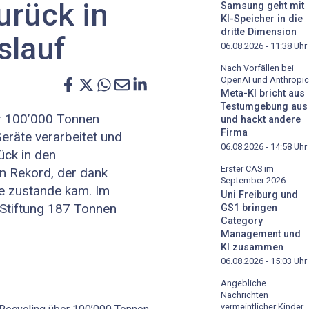
urück in
Samsung geht mit
KI-Speicher in die
dritte Dimension
slauf
06.08.2026 - 11:38
Uhr
Nach Vorfällen bei
OpenAI und Anthropic
Meta-KI bricht aus
Testumgebung aus
r 100’000 Tonnen
und hackt andere
Firma
Geräte verarbeitet und
06.08.2026 - 14:58
Uhr
ück in den
Erster CAS im
in Rekord, der dank
September 2026
se zustande kam. Im
Uni Freiburg und
 Stiftung 187 Tonnen
GS1 bringen
Category
Management und
KI zusammen
06.08.2026 - 15:03
Uhr
Angebliche
Nachrichten
vermeintlicher Kinder