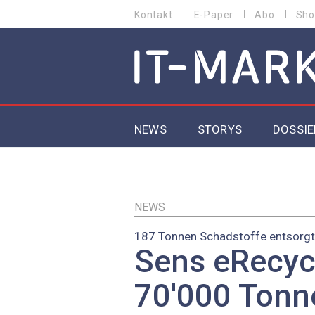
Direkt
Kontakt
E-Paper
Abo
Sho
HEADER
zum
MENU
Inhalt
MAIN NAVIGATION
NEWS
STORYS
DOSSIE
IoT
5G
NEWS
187 Tonnen Schadstoffe entsorgt
Secur
Sens eRecycl
EU-D
70'000 Tonn