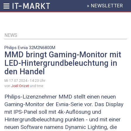
» NEWSLETTER
HEADER
MENU
Direkt
zum
Inhalt
NEWS
Philips Evnia 32M2N6800M
MMD bringt Gaming-Monitor mit
LED-Hintergrundbeleuchtung in
den Handel
Mi 17.07.2024 - 14:23
Uhr
von
Joël Orizet
und tme
Philips-Lizenznehmer MMD stellt einen neuen
Gaming-Monitor der Evnia-Serie vor. Das Display
mit IPS-Panel soll mit 4k-Auflösung und
Hintergrundbeleuchtung punkten - und mit einer
neuen Software namens Dynamic Lighting, die