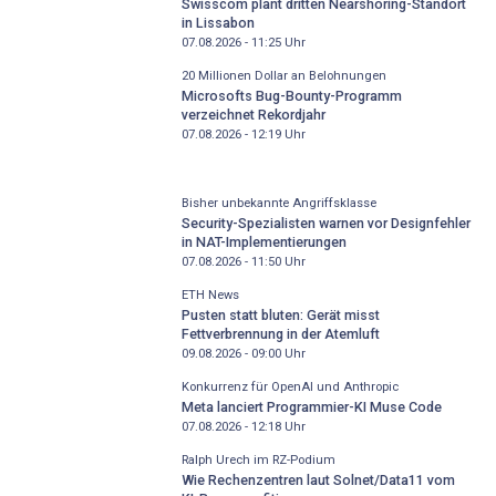
Swisscom plant dritten Nearshoring-Standort
in Lissabon
07.08.2026 - 11:25
Uhr
20 Millionen Dollar an Belohnungen
Microsofts Bug-Bounty-Programm
verzeichnet Rekordjahr
07.08.2026 - 12:19
Uhr
Bisher unbekannte Angriffsklasse
Security-Spezialisten warnen vor Designfehler
in NAT-Implementierungen
07.08.2026 - 11:50
Uhr
ETH News
Pusten statt bluten: Gerät misst
Fettverbrennung in der Atemluft
09.08.2026 - 09:00
Uhr
Konkurrenz für OpenAI und Anthropic
Meta lanciert Programmier-KI Muse Code
07.08.2026 - 12:18
Uhr
Ralph Urech im RZ-Podium
Wie Rechenzentren laut Solnet/Data11 vom