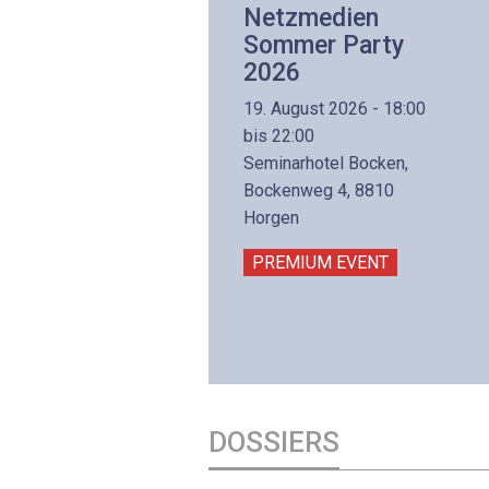
Netzwerk- und
Netzmedien
Internettechnologie
Sommer Party
Aufbaukurs
2026
(Präsenzkurs)
19. August 2026 - 18:00
8. November 2026 - 8:30
bis 22:00
is 17:00
Seminarhotel Bocken,
lltron AG
Bockenweg 4, 8810
intermättlistrasse 3
Horgen
506 Mägenwil
PREMIUM EVENT
PREMIUM EVENT
DOSSIERS