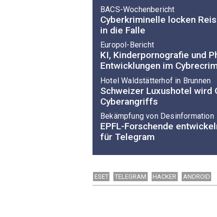
BACS-Wochenbericht
Cyberkriminelle locken Rei
in die Falle
Europol-Bericht
KI, Kinderpornografie und Ph
Entwicklungen im Cybrecri
Hotel Waldstätterhof in Brunnen
Schweizer Luxushotel wird 
Cyberangriffs
Bekämpfung von Desinformation
EPFL-Forschende entwickel
für Telegram
ESET
TELEGRAM
HACKER
ANDROID