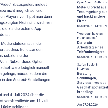
OpenAI und Anthropic
"Video" abzuspielen, meldet
Meta-KI bricht aus
be nicht möglich sei und
Testumgebung aus
en Players vor. Tippt man dann
und hackt andere
Firma
angezeigten Nachricht, wird man
06.08.2026 - 14:58
Uhr
n, die als die externe App
"You don't have an
de ist.
indian accent"
Der erste
Mediendateien ist in der
Arbeitstag eines
ert, sodass Benutzer den
Telefonbetrügers
, sobald sie die
06.08.2026 - 11:16
Uhr
 Wenn Nutzer diese Option
Stefan Beeler im
hadsoftware lediglich manuell
Interview
ch gelinge, müsse zudem die
Beratung,
Schulungen,
n in den Android-Einstellungen
Services - wo das
Geschäftspotenzial
brachliegt
i und 4. Juli 2024 über die
06.08.2026 - 15:06
Uhr
 veröffentlichte am 11. Juli
Am 27.08.2026
e Lücke schliesst.