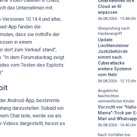
erte Video-Dateien in Chats,
Unternehmen ihre
Cloud an KI
eilt das Unternehmen mit.
anpassen
06.08.2026 - 15:48
Uhr
-Versionen 10.14.4 und älter,
chad-App fanden die
Überprüfung nach
Hackerangriff
uten, dass sie mithilfe der
Update:
iessen in einem
Liechtensteiner
er dort zum Verkauf stand",
Justizbehörde
o. "In dem Forumsbeitrag zeigt
nimmt nach
Cyberattacke
Video vom Testen des Exploits
weitere Systeme
."
vom Netz
06.08.2026 - 12:15
Uhr
oit
Angebliche
Nachrichten
n der Android-App, bestimmte
vermeintlicher Kinder
Vorsicht vor "Hallo
nhang darzustellen. Sobald ein
Mama"-Trick per E
nem Chat teile, werde sie als
Mail und Whatsapp
-Videos dargestellt, heisst es
06.08.2026 - 16:40
Uhr
Nach Vorfällen bei