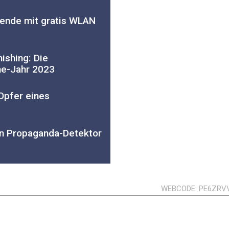
sende mit gratis WLAN
ishing: Die
me-Jahr 2023
Opfer eines
n Propaganda-Detektor
WEBCODE
PE6ZRV