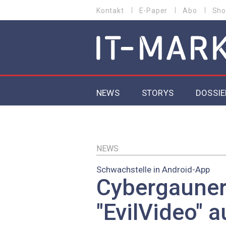
Direkt
Kontakt
E-Paper
Abo
Sho
HEADER
zum
MENU
Inhalt
MAIN NAVIGATION
NEWS
STORYS
DOSSIE
IoT
5G
NEWS
Schwachstelle in Android-App
Secur
Cybergauner 
EU-D
"EvilVideo" a