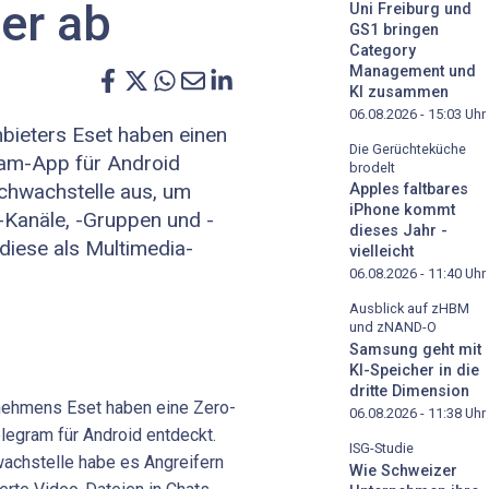
er ab
Uni Freiburg und
GS1 bringen
Category
Management und
KI zusammen
06.08.2026 - 15:03
Uhr
bieters Eset haben einen
Die Gerüchteküche
ram-App für Android
brodelt
Schwachstelle aus, um
Apples faltbares
iPhone kommt
Kanäle, -Gruppen und -
dieses Jahr -
 diese als Multimedia-
vielleicht
06.08.2026 - 11:40
Uhr
Ausblick auf zHBM
und zNAND-O
Samsung geht mit
KI-Speicher in die
dritte Dimension
nehmens Eset haben eine Zero-
06.08.2026 - 11:38
Uhr
egram für Android entdeckt.
ISG-Studie
wachstelle habe es Angreifern
Wie Schweizer