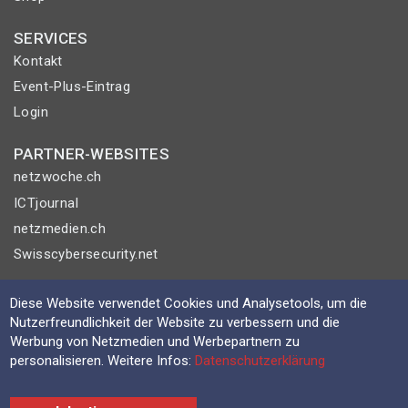
SERVICES
Kontakt
Event-Plus-Eintrag
Login
PARTNER-WEBSITES
netzwoche.ch
ICTjournal
netzmedien.ch
Swisscybersecurity.net
© NETZMEDIEN AG 2026
Diese Website verwendet Cookies und Analysetools, um die
Impressum
Nutzerfreundlichkeit der Website zu verbessern und die
Werbung von Netzmedien und Werbepartnern zu
AGB
personalisieren. Weitere Infos:
Datenschutzerklärung
Nutzungsbestimmungen
Datenschutzerklärung