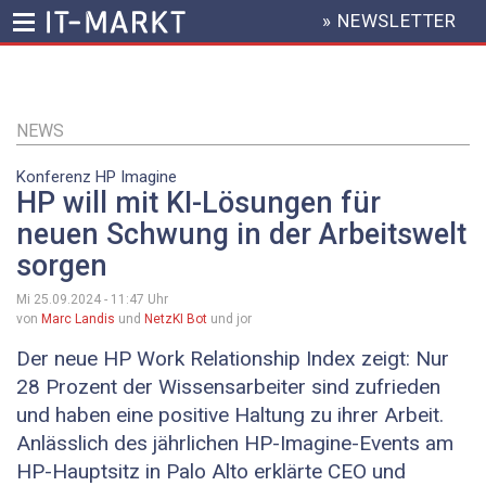
» NEWSLETTER
HEADER
MENU
Direkt
zum
Inhalt
NEWS
Konferenz HP Imagine
HP will mit KI-Lösungen für
neuen Schwung in der Arbeitswelt
sorgen
Mi 25.09.2024 - 11:47
Uhr
von
Marc Landis
und
NetzKI Bot
und jor
Der neue HP Work Relationship Index zeigt: Nur
28 Prozent der Wissensarbeiter sind zufrieden
und haben eine positive Haltung zu ihrer Arbeit.
Anlässlich des jährlichen HP-Imagine-Events am
HP-Hauptsitz in Palo Alto erklärte CEO und