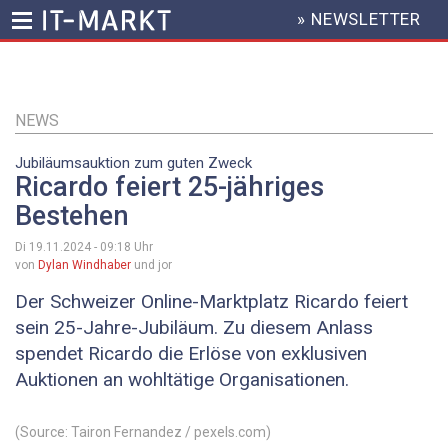
» NEWSLETTER
HEADER
MENU
Direkt
zum
Inhalt
NEWS
Jubiläumsauktion zum guten Zweck
Ricardo feiert 25-jähriges
Bestehen
Di 19.11.2024 - 09:18
Uhr
von
Dylan Windhaber
und jor
Der Schweizer Online-Marktplatz Ricardo feiert
sein 25-Jahre-Jubiläum. Zu diesem Anlass
spendet Ricardo die Erlöse von exklusiven
Auktionen an wohltätige Organisationen.
(Source: Tairon Fernandez / pexels.com)