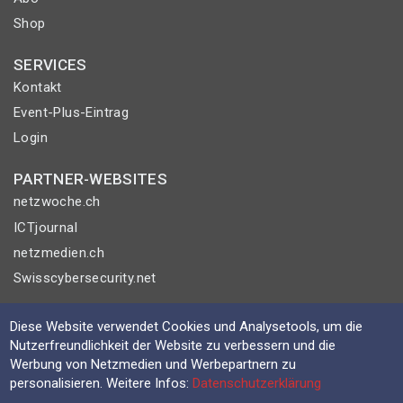
Shop
SERVICES
Kontakt
Event-Plus-Eintrag
Login
PARTNER-WEBSITES
netzwoche.ch
ICTjournal
netzmedien.ch
Swisscybersecurity.net
© NETZMEDIEN AG 2026
Diese Website verwendet Cookies und Analysetools, um die
Impressum
Nutzerfreundlichkeit der Website zu verbessern und die
Werbung von Netzmedien und Werbepartnern zu
AGB
personalisieren. Weitere Infos:
Datenschutzerklärung
Nutzungsbestimmungen