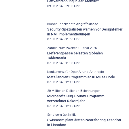
Fettverbrennung in der Atemluft
09.08.2026 - 09:00
Uhr
Bisher unbekannte Angriffsklasse
Security-Spezialisten warnen vor Designfehler
in NAT-Implementierungen
07.08.2026 - 11:50
Uhr
Zahlen zum zweiten Quartal 2026
Lieferengpässe belasten globalen
Tabletmarkt
07.08.2026 - 11:08
Uhr
Konkurrenz für OpenAI und Anthropic
Meta lanciert Programmier-KI Muse Code
07.08.2026 - 12:18
Uhr
20 Millionen Dollar an Belohnungen
Microsofts Bug-Bounty-Programm
verzeichnet Rekordjahr
07.08.2026 - 12:19
Uhr
Syndicom übt Kritik
Swisscom plant dritten Nearshoring-Standort
in Lissabon