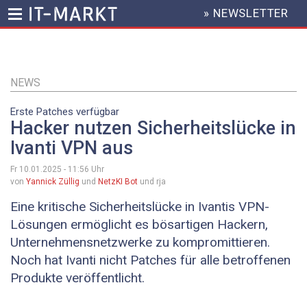
» NEWSLETTER
HEADER
MENU
Direkt
zum
Inhalt
NEWS
Erste Patches verfügbar
Hacker nutzen Sicherheitslücke in
Ivanti VPN aus
Fr 10.01.2025 - 11:56
Uhr
von
Yannick Züllig
und
NetzKI Bot
und rja
Eine kritische Sicherheitslücke in Ivantis VPN-
Lösungen ermöglicht es bösartigen Hackern,
Unternehmensnetzwerke zu kompromittieren.
Noch hat Ivanti nicht Patches für alle betroffenen
Produkte veröffentlicht.