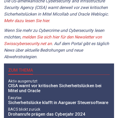
Die US-amerikanische Cybersecurity and Infrastructure
Security Agency (CISA) warnt derweil vor zwei kritischen
Sicherheitslücken in Mitel Micollab und Oracle Weblogic.
Mehr dazu lesen Sie hier.
Wenn Sie mehr zu Cybercrime und Cybersecurity lesen
möchten,
melden Sie sich hier für den Newsletter von
Swisscybersecurity.net an
. Auf dem Portal gibt es täglich
News über aktuelle Bedrohungen und neue
Abwehrstrategien.
ZUM THEMA
Aktiv ausgenutzt
CISA warnt vor kritischen Sicherheitslücken bei
Mitel und Oracle
Easytax
Sicherheitslücke klafft in Aargauer Steuersoftware
BACS blickt zurück
Drohanrufe prägen das Cyberjahr 2024