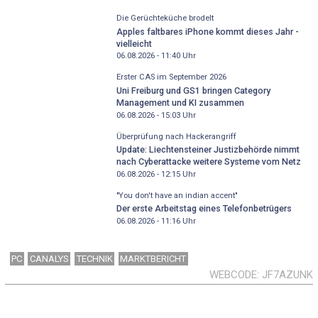
Die Gerüchteküche brodelt
Apples faltbares iPhone kommt dieses Jahr -
vielleicht
06.08.2026 - 11:40
Uhr
Erster CAS im September 2026
Uni Freiburg und GS1 bringen Category
Management und KI zusammen
06.08.2026 - 15:03
Uhr
Überprüfung nach Hackerangriff
Update: Liechtensteiner Justizbehörde nimmt
nach Cyberattacke weitere Systeme vom Netz
06.08.2026 - 12:15
Uhr
"You don't have an indian accent"
Der erste Arbeitstag eines Telefonbetrügers
06.08.2026 - 11:16
Uhr
PC
CANALYS
TECHNIK
MARKTBERICHT
WEBCODE
JF7AZUNK