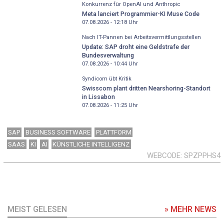
Konkurrenz für OpenAI und Anthropic
Meta lanciert Programmier-KI Muse Code
07.08.2026 - 12:18
Uhr
Nach IT-Pannen bei Arbeitsvermittlungsstellen
Update: SAP droht eine Geldstrafe der
Bundesverwaltung
07.08.2026 - 10:44
Uhr
Syndicom übt Kritik
Swisscom plant dritten Nearshoring-Standort
in Lissabon
07.08.2026 - 11:25
Uhr
SAP
BUSINESS SOFTWARE
PLATTFORM
SAAS
KI
AI
KÜNSTLICHE INTELLIGENZ
WEBCODE
SPZPPHS4
MEIST GELESEN
» MEHR NEWS