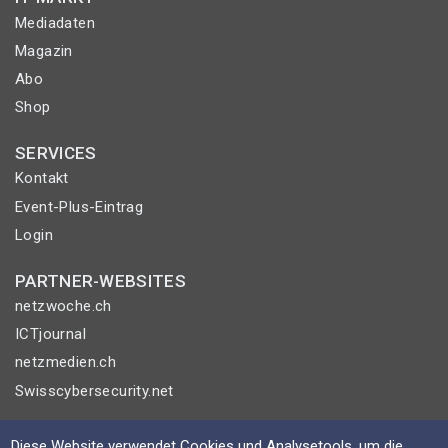
Mediadaten
Magazin
Abo
Shop
SERVICES
Kontakt
Event-Plus-Eintrag
Login
PARTNER-WEBSITES
netzwoche.ch
ICTjournal
netzmedien.ch
Swisscybersecurity.net
© NETZMEDIEN AG 2026
Diese Website verwendet Cookies und Analysetools, um die