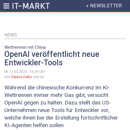
» NEWSLETTER
HEADER
MENU
Direkt
zum
Inhalt
NEWS
Wettrennen mit China
OpenAI veröffentlicht neue
Entwickler-Tools
Mi 12.03.2025 - 10:39
Uhr
von
Dajana Dakic
und rja
Während die chinesische Konkurrenz im KI-
Wettrennen immer mehr Gas gibt, versucht
OpenAI gegen zu halten. Dazu stellt das US-
Unternehmen neue Tools für Entwickler vor,
welche ihnen bei der Erstellung fortschrittlicher
KI-Agenten helfen sollen.