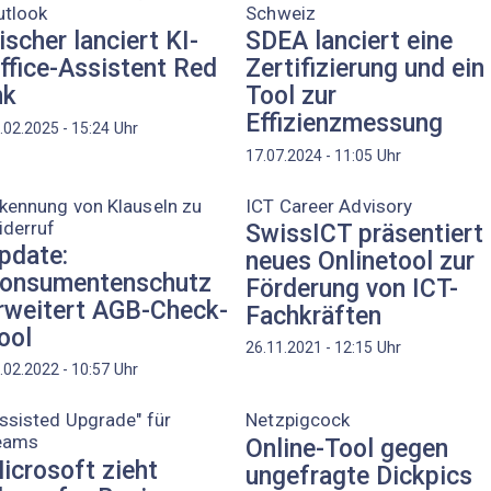
utlook
Schweiz
ischer lanciert KI-
SDEA lanciert eine
ffice-Assistent Red
Zertifizierung und ein
nk
Tool zur
Effizienzmessung
Uhr
.02.2025 - 15:24
Uhr
17.07.2024 - 11:05
kennung von Klauseln zu
ICT Career Advisory
iderruf
SwissICT präsentiert
pdate:
neues Onlinetool zur
onsumentenschutz
Förderung von ICT-
rweitert AGB-Check-
Fachkräften
ool
Uhr
26.11.2021 - 12:15
Uhr
.02.2022 - 10:57
ssisted Upgrade" für
Netzpigcock
eams
Online-Tool gegen
icrosoft zieht
ungefragte Dickpics