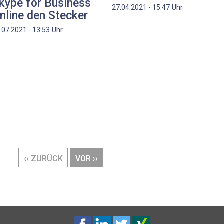
kype for Business
Uhr
27.04.2021 - 15:47
nline den Stecker
Uhr
.07.2021 - 13:53
VORHERIGE
‹‹ ZURÜCK
NÄCHSTE
VOR ››
SEITE
SEITE