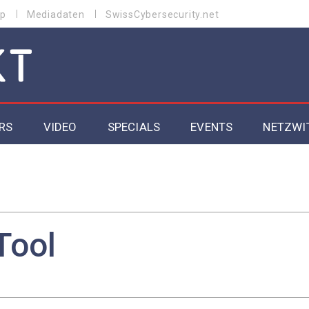
p
Mediadaten
SwissCybersecurity.net
RS
VIDEO
SPECIALS
EVENTS
NETZWI
Datacenter 2026
Cybersecurity 2026
ity
Cloud & Managed Services 2026
Tool
SGVO
Artificial Intelligence 2025