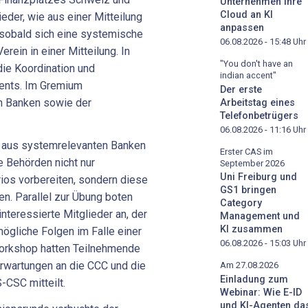
Unternehmen ihre
Cloud an KI
eder, wie aus einer Mitteilung
anpassen
, sobald sich eine systemische
06.08.2026 - 15:48
Uhr
rein in einer Mitteilung. In
"You don't have an
die Koordination und
indian accent"
nts. Im Gremium
Der erste
n Banken sowie der
Arbeitstag eines
Telefonbetrügers
06.08.2026 - 11:16
Uhr
n aus systemrelevanten Banken
Erster CAS im
e Behörden nicht nur
September 2026
Uni Freiburg und
rios vorbereiten, sondern diese
GS1 bringen
en. Parallel zur Übung boten
Category
nteressierte Mitglieder an, der
Management und
KI zusammen
ögliche Folgen im Falle einer
06.08.2026 - 15:03
Uhr
Workshop hatten Teilnehmende
rwartungen an die CCC und die
Am 27.08.2026
Einladung zum
-CSC mitteilt.
Webinar: Wie E-ID
und KI-Agenten da