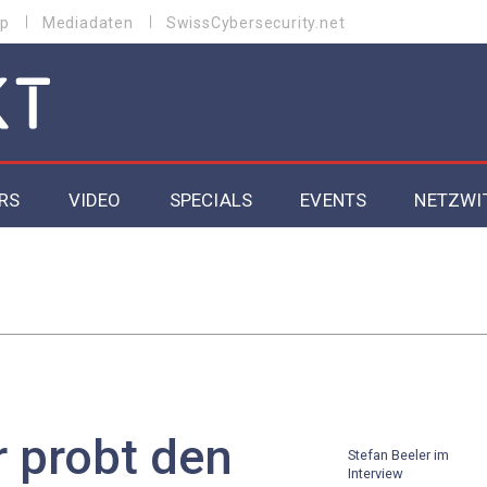
p
Mediadaten
SwissCybersecurity.net
RS
VIDEO
SPECIALS
EVENTS
NETZWI
Datacenter 2026
Cybersecurity 2026
ity
Cloud & Managed Services 2026
SGVO
Artificial Intelligence 2025
 probt den
Stefan Beeler im
Interview