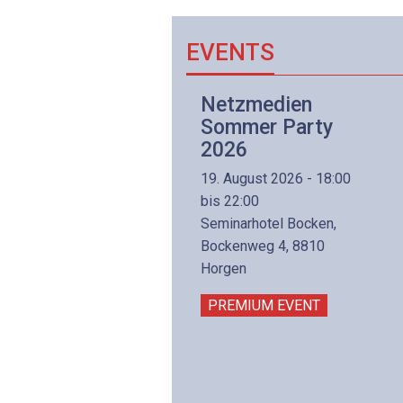
EVENTS
Netzwerk- und
Netzmedien
Internettechnologie
Sommer Party
Aufbaukurs
2026
(Präsenzkurs)
19. August 2026 - 18:00
8. November 2026 - 8:30
bis 22:00
is 17:00
Seminarhotel Bocken,
lltron AG
Bockenweg 4, 8810
intermättlistrasse 3
Horgen
506 Mägenwil
PREMIUM EVENT
PREMIUM EVENT