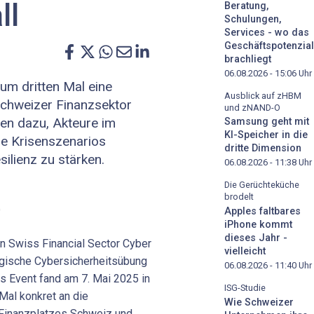
ll
Beratung,
Schulungen,
Services - wo das
Geschäftspotenzial
brachliegt
06.08.2026 - 15:06
Uhr
um dritten Mal eine
Ausblick auf zHBM
Schweizer Finanzsektor
und zNAND-O
nen dazu, Akteure im
Samsung geht mit
KI-Speicher in die
se Krisenszenarios
dritte Dimension
ilienz zu stärken.
06.08.2026 - 11:38
Uhr
Die Gerüchteküche
brodelt
)
Apples faltbares
iPhone kommt
dieses Jahr -
in Swiss Financial Sector Cyber
vielleicht
egische Cybersicherheitsübung
06.08.2026 - 11:40
Uhr
as Event fand am 7. Mai 2025 in
ISG-Studie
 Mal konkret an die
Wie Schweizer
 Finanzplatzes Schweiz und