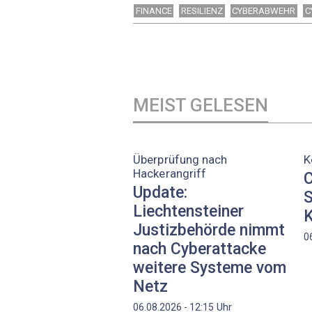
FINANCE
RESILIENZ
CYBERABWEHR
C
MEIST GELESEN
Überprüfung nach
K
Hackerangriff
C
Update:
S
Liechtensteiner
K
Justizbehörde nimmt
0
nach Cyberattacke
weitere Systeme vom
Netz
Uhr
06.08.2026 - 12:15