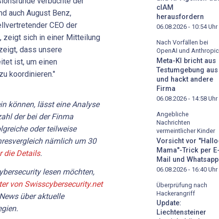
ionsrunde verbuchte der
cIAM
und auch August Benz,
herausfordern
llvertretender CEO der
06.08.2026 - 10:54
Uhr
zeigt sich in einer Mitteilung
Nach Vorfällen bei
zeigt, dass unsere
OpenAI und Anthropic
Meta-KI bricht aus
tet ist, um einen
Testumgebung aus
zu koordinieren."
und hackt andere
Firma
06.08.2026 - 14:58
Uhr
n können, lässt eine Analyse
Angebliche
ahl der bei der Finma
Nachrichten
greiche oder teilweise
vermeintlicher Kinder
hresvergleich nämlich um 30
Vorsicht vor "Hallo
Mama"-Trick per E
r die Details
.
Mail und Whatsapp
06.08.2026 - 16:40
Uhr
bersecurity lesen möchten,
ter von Swisscybersecurity.net
Überprüfung nach
Hackerangriff
 News über aktuelle
Update:
gien.
Liechtensteiner