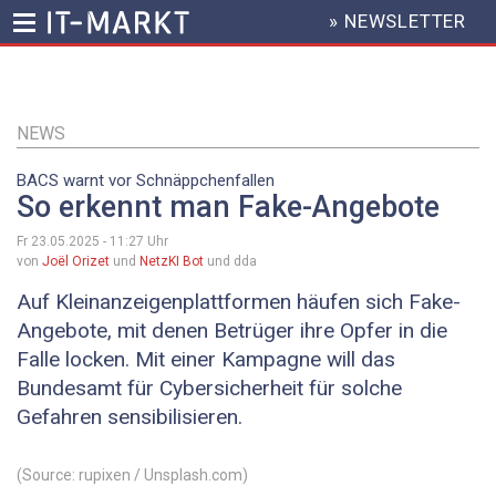
» NEWSLETTER
HEADER
MENU
Direkt
zum
Inhalt
NEWS
BACS warnt vor Schnäppchenfallen
So erkennt man Fake-Angebote
Fr 23.05.2025 - 11:27
Uhr
von
Joël Orizet
und
NetzKI Bot
und dda
Auf Kleinanzeigenplattformen häufen sich Fake-
Angebote, mit denen Betrüger ihre Opfer in die
Falle locken. Mit einer Kampagne will das
Bundesamt für Cybersicherheit für solche
Gefahren sensibilisieren.
(Source: rupixen / Unsplash.com)