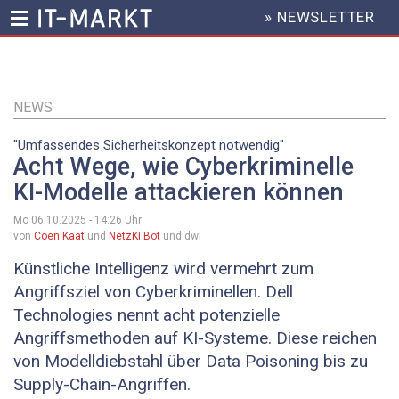
» NEWSLETTER
HEADER
MENU
Direkt
zum
Inhalt
NEWS
"Umfassendes Sicherheitskonzept notwendig"
Acht Wege, wie Cyberkriminelle
KI-Modelle attackieren können
Mo 06.10.2025 - 14:26
Uhr
von
Coen Kaat
und
NetzKI Bot
und dwi
Künstliche Intelligenz wird vermehrt zum
Angriffsziel von Cyberkriminellen. Dell
Technologies nennt acht potenzielle
Angriffsmethoden auf KI-Systeme. Diese reichen
von Modelldiebstahl über Data Poisoning bis zu
Supply-Chain-Angriffen.