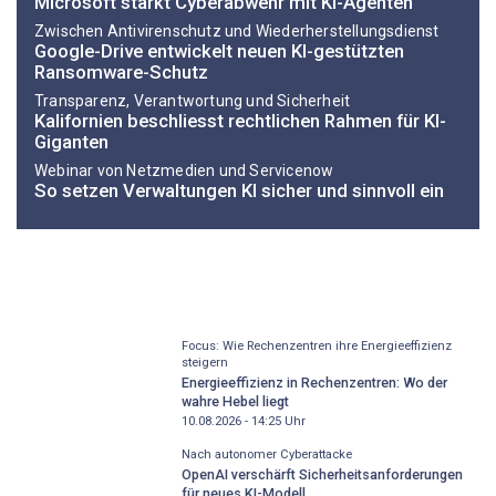
Microsoft stärkt Cyberabwehr mit KI-Agenten
Zwischen Antivirenschutz und Wiederherstellungsdienst
Google-Drive entwickelt neuen KI-gestützten
Ransomware-Schutz
Transparenz, Verantwortung und Sicherheit
Kalifornien beschliesst rechtlichen Rahmen für KI-
Giganten
Webinar von Netzmedien und Servicenow
So setzen Verwaltungen KI sicher und sinnvoll ein
Focus: Wie Rechenzentren ihre Energieeffizienz
steigern
Energieeffizienz in Rechenzentren: Wo der
wahre Hebel liegt
10.08.2026 - 14:25
Uhr
Nach autonomer Cyberattacke
OpenAI verschärft Sicherheitsanforderungen
für neues KI-Modell